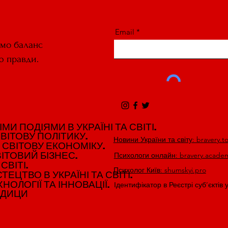
Email
ємо баланс
ю правди.
И ПОДІЯМИ В УКРАЇНІ ТА СВІТІ.
И ПОДІЯМИ В УКРАЇНІ ТА СВІТІ.
ВІТОВУ ПОЛІТИКУ.
ВІТОВУ ПОЛІТИКУ.
Новини України та світу: bravery.t
 СВІТОВУ ЕКОНОМІКУ.
 СВІТОВУ ЕКОНОМІКУ.
ІТОВИЙ БІЗНЕС.
ІТОВИЙ БІЗНЕС.
Психологи онлайн: bravery.acade
СВІТІ.
СВІТІ.
Психолог Київ: shumskyi.pro
ЕЦТВО В УКРАЇНІ ТА СВІТІ.
ЕЦТВО В УКРАЇНІ ТА СВІТІ.
НОЛОГІЇ ТА ІННОВАЦІЇ.
НОЛОГІЇ ТА ІННОВАЦІЇ.
Ідентифікатор в Реєстрі суб’єктів 
ЕДИЦИ
ЕДИЦИ