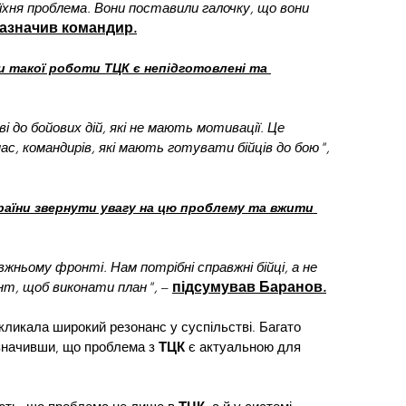
 їхня проблема. Вони поставили галочку, що вони 
азначив командир.
и такої роботи ТЦК є непідготовлені та 
 до бойових дій, які не мають мотивації. Це 
с, командирів, які мають готувати бійців до бою", 
раїни звернути увагу на цю проблему та вжити 
вжньому фронті. Нам потрібні справжні бійці, а не 
нт, щоб виконати план", 
– 
підсумував Баранов.
ликала широкий резонанс у суспільстві. Багато 
значивши, що проблема з 
ТЦК 
є актуальною для 