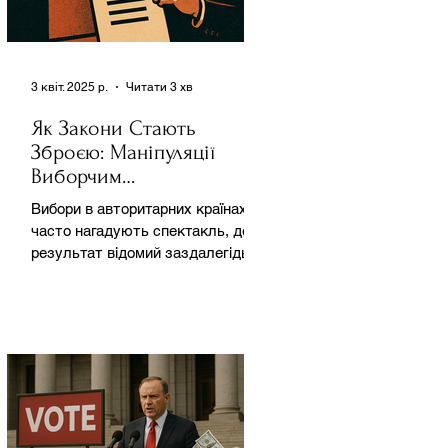
3 квіт. 2025 р.
Читати 3 хв
Як Закони Стають
Зброєю: Маніпуляції
Виборчим
Законодавством в
Вибори в авторитарних країнах
Автократіях
часто нагадують спектакль, де
результат відомий заздалегідь.
Замість чесної боротьби за владу,
вони...