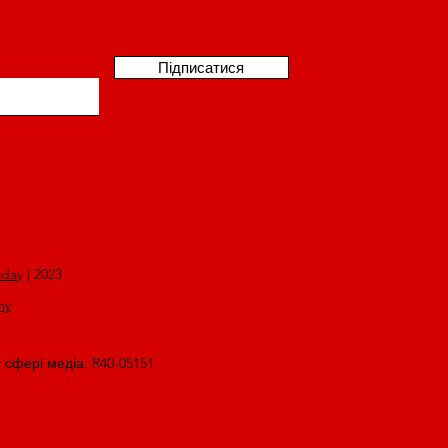
Підписатися
oday
| 2023
my
у сфері медіа: R40-05151