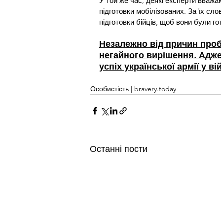
У той же час, деякі експерти вваж
підготовки мобілізованих. За їх сл
підготовки бійців, щоб вони були г
Незалежно від причин проб
негайного вирішення. Адже 
успіх української армії у в
Особистість | bravery.today
Останні пости