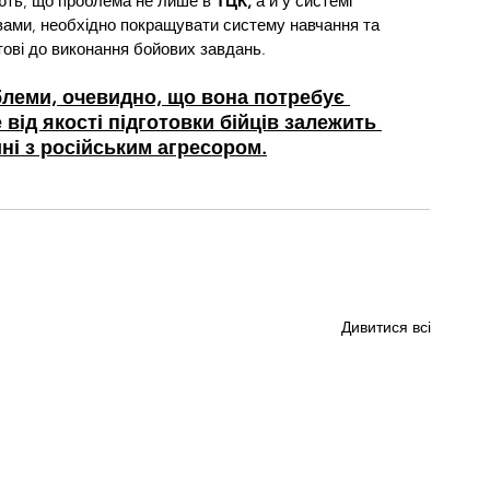
ають, що проблема не лише в 
ТЦК,
 а й у системі 
овами, необхідно покращувати систему навчання та 
отові до виконання бойових завдань.
леми, очевидно, що вона потребує 
від якості підготовки бійців залежить 
ійні з російським агресором.
Дивитися всі