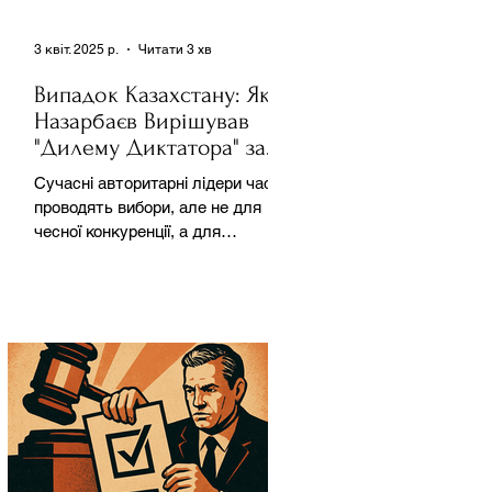
3 квіт. 2025 р.
Читати 3 хв
Випадок Казахстану: Як
Назарбаєв Вирішував
"Дилему Диктатора" за
Допомогою Ресурсів та
Сучасні авторитарні лідери часто
Партії
проводять вибори, але не для
чесної конкуренції, а для
зміцнення своєї влади. Як
пояснює Масаакі...