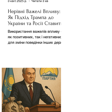
3 квіт. 2025 р.
Читати 3 хв
Нерівні Важелі Впливу:
Як Підхід Трампа до
України та Росії Ставить
під Сумнів Американську
Використання важелів впливу –
Держполітику
як позитивних, так і негативних –
для зміни поведінки інших держав
завжди було невід'ємною
частиною...