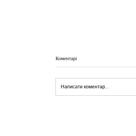
Коментарі
Написати коментар...
Помічник Путіна зробив
скандальну заяву про Молдову
яка за його словами "припинит
своє існування"