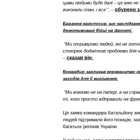
цими людьми буде далі – це вже не
виконали план, і все",
 – 
обурено з
Баранов наголосив, що наслідкам
демотивовані бійці на фронті.
"Ми отримуємо людей, які не готові
створює додаткові проблеми для на
–
сказав він.
Командир закликав керівництво к
заходів для її вирішення.
"Ми воюємо не на папері, а на спра
ті, кого просто відправили на фро
Ця заява командира батальйону вик
людей підтримали його позицію, за
багатьох регіонів України.