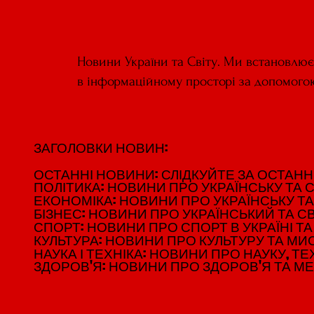
Новини України та Світу. Ми встановлю
в інформаційному просторі за допомого
ЗАГОЛОВКИ НОВИН:
ЗАГОЛОВКИ НОВИН:
ОСТАННІ НОВИНИ: СЛІДКУЙТЕ ЗА ОСТАННІМ
ОСТАННІ НОВИНИ: СЛІДКУЙТЕ ЗА ОСТАННІМ
ПОЛІТИКА: НОВИНИ ПРО УКРАЇНСЬКУ ТА С
ПОЛІТИКА: НОВИНИ ПРО УКРАЇНСЬКУ ТА С
ЕКОНОМІКА: НОВИНИ ПРО УКРАЇНСЬКУ ТА
ЕКОНОМІКА: НОВИНИ ПРО УКРАЇНСЬКУ ТА
БІЗНЕС: НОВИНИ ПРО УКРАЇНСЬКИЙ ТА СВ
БІЗНЕС: НОВИНИ ПРО УКРАЇНСЬКИЙ ТА СВ
СПОРТ: НОВИНИ ПРО СПОРТ В УКРАЇНІ ТА 
СПОРТ: НОВИНИ ПРО СПОРТ В УКРАЇНІ ТА 
КУЛЬТУРА: НОВИНИ ПРО КУЛЬТУРУ ТА МИСТ
КУЛЬТУРА: НОВИНИ ПРО КУЛЬТУРУ ТА МИСТ
НАУКА І ТЕХНІКА: НОВИНИ ПРО НАУКУ, ТЕХ
НАУКА І ТЕХНІКА: НОВИНИ ПРО НАУКУ, ТЕХ
ЗДОРОВ'Я: НОВИНИ ПРО ЗДОРОВ'Я ТА М
ЗДОРОВ'Я: НОВИНИ ПРО ЗДОРОВ'Я ТА М