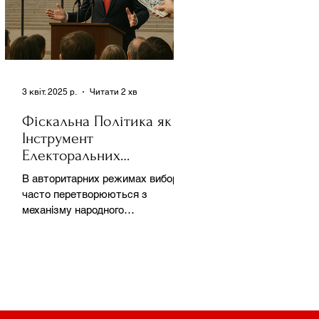
3 квіт. 2025 р.
Читати 2 хв
Фіскальна Політика як
Інструмент
Електоральних
Маніпуляцій в
В авторитарних режимах вибори
Автократіях
часто перетворюються з
механізму народного
волевиявлення на інструмент
утримання влади та
демонстрації...