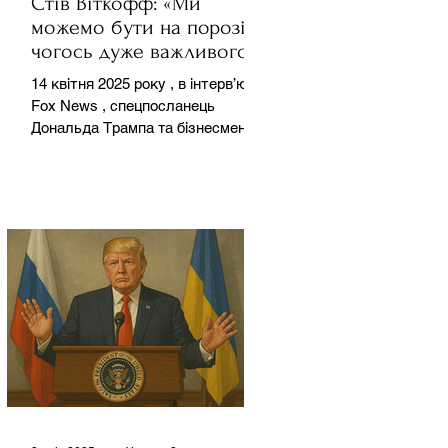
Стів Віткофф: «Ми
можемо бути на порозі
чогось дуже важливого
для світу» — але що це
14 квітня 2025 року , в інтерв’ю на
означає?
Fox News , спецпосланець
Дональда Трампа та бізнесмен
Стів Віткофф поділився
враженнями після...