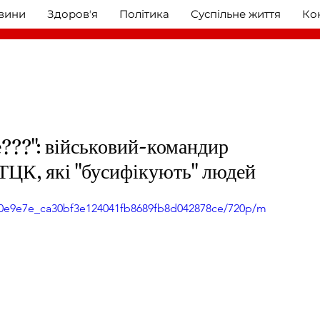
овини
Здоровʼя
Політика
Суспільне життя
Ко
е???": військовий-командир
 ТЦК, які "бусифікують" людей
eo/0e9e7e_ca30bf3e124041fb8689fb8d042878ce/720p/m