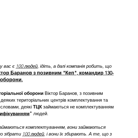
у вас є 
100 людей
, ідіть, а далі компанія робить, що 
іктор Баранов з позивним "Кеп", командир 130-
 оборони.
торіальної оборони
 Віктор Баранов, з позивним 
 деяких територіальних центрів комплектування та 
 словами, деякі 
ТЦК 
займаються не комплектуванням 
сифікуванням
"
 людей.
займаються комплектуванням, вони займаються 
о зібрати 
100 людей
, і вони їх збирають. А те, що з 