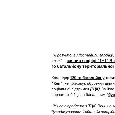
"Я розумію, ви поставили галочку, 
хоче",
–
заявив в ефірі "1+1" В
го батальйону територіальної
Командир 
130-го батальйону
 тери
"
Кеп
",
 не приховує обурення діями
соціальної підтримки
 (ТЦК). 
За його
справжніх бійців, а банальним 
"
бу
"У нас є проблема з 
ТЦК.
 Вони не 
бусифікуванням. Тобто, їм потрібн