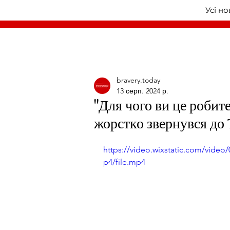
Усі н
bravery.today
13 серп. 2024 р.
"Для чого ви це робит
жорстко звернувся до
https://video.wixstatic.com/vid
p4/file.mp4