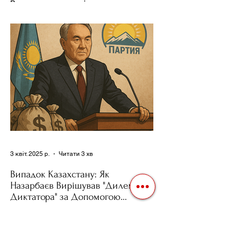
Використання важелів впливу – як
позитивних, так і негативних – для
зміни поведінки інших держав завжди
було невід'ємною частиною...
3 квіт. 2025 р.
Читати 3 хв
Випадок Казахстану: Як
Назарбаєв Вирішував "Дилему
Диктатора" за Допомогою
Ресурсів та Партії
Сучасні авторитарні лідери часто
проводять вибори, але не для чесної