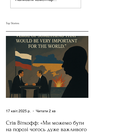
Онлайн: Афективний
Мережі: Як Соціаль
Вимір Цифрової
Медіа Формують
Близькості
Наші Почуття
Top Stories
17 квіт. 2025 р.
Читати 2 хв
Стів Віткофф: «Ми можемо бути
на порозі чогось дуже важливого