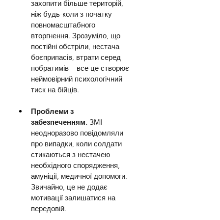
захопити більше територій, 
ніж будь-коли з початку 
повномасштабного 
вторгнення. Зрозуміло, що 
постійні обстріли, нестача 
боєприпасів, втрати серед 
побратимів – все це створює 
неймовірний психологічний 
тиск на бійців.
Проблеми з 
забезпеченням.
 ЗМІ 
неодноразово повідомляли 
про випадки, коли солдати 
стикаються з нестачею 
необхідного спорядження, 
амуніції, медичної допомоги. 
Звичайно, це не додає 
мотивації залишатися на 
передовій.