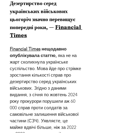
Дезертирство серед 
українських військових 
цьогоріч значно перевищує 
попередні роки, — 
Financial 
Times
Financial Times
 нещодавно 
опублікувала статтю, 
яка не на 
жарт сколихнула українське 
суспільство. Мова йде про стрімке 
зростання кількості справ про 
дезертирство серед українських 
військових. Згідно з даними 
видання, з січня по жовтень 2024 
року прокурори порушили аж 60 
000 справ проти солдатів за 
самовільне залишення військової 
частини (СЗЧ). Уявляєте, це 
майже вдвічі більше, ніж за 2022 