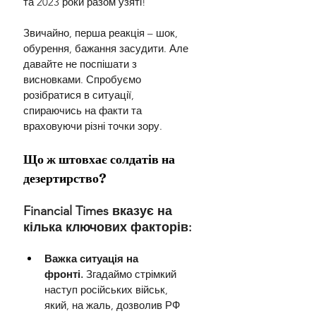
та 2023 роки разом узяті!
Звичайно, перша реакція – шок, 
обурення, бажання засудити. Але 
давайте не поспішати з 
висновками. Спробуємо 
розібратися в ситуації, 
спираючись на факти та 
враховуючи різні точки зору.
Що ж штовхає солдатів на 
дезертирство?
Financial Times вказує на 
кілька ключових факторів:
Важка ситуація на 
фронті.
 Згадаймо стрімкий 
наступ російських військ, 
який, на жаль, дозволив РФ 