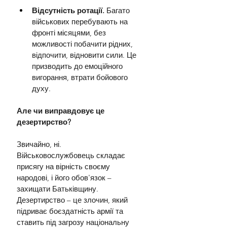
Відсутність ротації.
 Багато 
військових перебувають на 
фронті місяцями, без 
можливості побачити рідних, 
відпочити, відновити сили. Це 
призводить до емоційного 
вигорання, втрати бойового 
духу.
Але чи виправдовує це 
дезертирство?
Звичайно, ні. 
Військовослужбовець складає 
присягу на вірність своєму 
народові, і його обов'язок – 
захищати Батьківщину. 
Дезертирство – це злочин, який 
підриває боєздатність армії та 
ставить під загрозу національну 