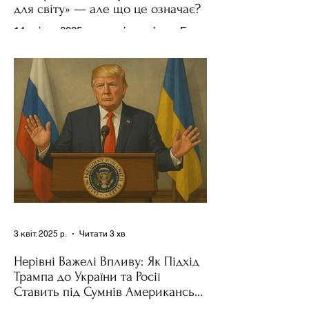
для світу» — але що це означає?
14 квітня 2025 року , в інтерв’ю на Fox
News , спецпосланець Дональда
Трампа та бізнесмен Стів Віткофф
поділився враженнями після...
3 квіт. 2025 р.
Читати 3 хв
Нерівні Важелі Впливу: Як Підхід
Трампа до України та Росії
Ставить під Сумнів Американську
Держполітику