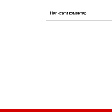
Написати коментар...
Стів Віткофф: «Ми можемо бу
на порозі чогось дуже важливо
для світу» — але що це означає