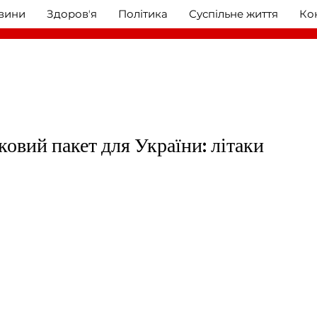
овини
Здоровʼя
Політика
Суспільне життя
Ко
ковий пакет для України: літаки