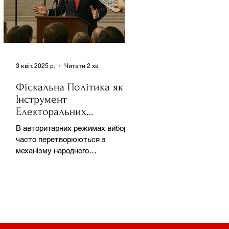
3 квіт. 2025 р.
Читати 2 хв
Фіскальна Політика як
Інструмент
Електоральних
Маніпуляцій в
В авторитарних режимах вибори
Автократіях
часто перетворюються з
механізму народного
волевиявлення на інструмент
утримання влади та
демонстрації...