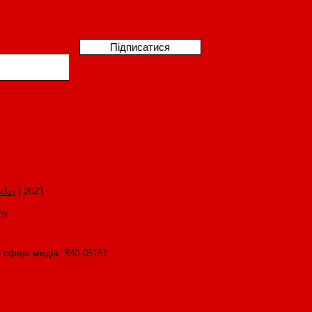
Підписатися
oday
| 2023
my
у сфері медіа: R40-05151