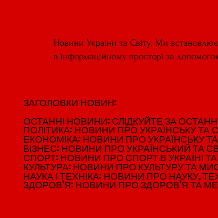
Новини України та Світу. Ми встановлю
в інформаційному просторі за допомого
ЗАГОЛОВКИ НОВИН:
ЗАГОЛОВКИ НОВИН:
ОСТАННІ НОВИНИ: СЛІДКУЙТЕ ЗА ОСТАННІМ
ОСТАННІ НОВИНИ: СЛІДКУЙТЕ ЗА ОСТАННІМ
ПОЛІТИКА: НОВИНИ ПРО УКРАЇНСЬКУ ТА С
ПОЛІТИКА: НОВИНИ ПРО УКРАЇНСЬКУ ТА С
ЕКОНОМІКА: НОВИНИ ПРО УКРАЇНСЬКУ ТА
ЕКОНОМІКА: НОВИНИ ПРО УКРАЇНСЬКУ ТА
БІЗНЕС: НОВИНИ ПРО УКРАЇНСЬКИЙ ТА СВ
БІЗНЕС: НОВИНИ ПРО УКРАЇНСЬКИЙ ТА СВ
СПОРТ: НОВИНИ ПРО СПОРТ В УКРАЇНІ ТА 
СПОРТ: НОВИНИ ПРО СПОРТ В УКРАЇНІ ТА 
КУЛЬТУРА: НОВИНИ ПРО КУЛЬТУРУ ТА МИСТ
КУЛЬТУРА: НОВИНИ ПРО КУЛЬТУРУ ТА МИСТ
НАУКА І ТЕХНІКА: НОВИНИ ПРО НАУКУ, ТЕХ
НАУКА І ТЕХНІКА: НОВИНИ ПРО НАУКУ, ТЕХ
ЗДОРОВ'Я: НОВИНИ ПРО ЗДОРОВ'Я ТА М
ЗДОРОВ'Я: НОВИНИ ПРО ЗДОРОВ'Я ТА М