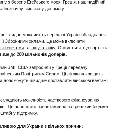
ну з берегів Егейського моря. Греція, наш надійний 
раїні значну військову допомогу. 
 розглядає можливість передачі Україні обладнання, 
я її Збройними силами. Це може включати 
ькі системи
 та 
іншу техніку
. Очікується, що вартість 
тиме до 
200 мільйонів доларів.
ими ЗМІ, США запросили у Греції передачу 
країнським Повітряним Силам. Ці літаки покращать 
 та допоможуть швидше доставляти військові вантажі 
зглядають можливість часткового фінансування 
аїні. Це полегшить навантаження на грецький бюджет 
сштабну підтримку.
жливою для України з кількох причин: