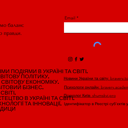
Email
ємо баланс
ю правди.
И ПОДІЯМИ В УКРАЇНІ ТА СВІТІ.
И ПОДІЯМИ В УКРАЇНІ ТА СВІТІ.
ВІТОВУ ПОЛІТИКУ.
ВІТОВУ ПОЛІТИКУ.
Новини України та світу: bravery.t
 СВІТОВУ ЕКОНОМІКУ.
 СВІТОВУ ЕКОНОМІКУ.
ІТОВИЙ БІЗНЕС.
ІТОВИЙ БІЗНЕС.
Психологи онлайн: bravery.acade
СВІТІ.
СВІТІ.
Психолог Київ: shumskyi.pro
ЕЦТВО В УКРАЇНІ ТА СВІТІ.
ЕЦТВО В УКРАЇНІ ТА СВІТІ.
НОЛОГІЇ ТА ІННОВАЦІЇ.
НОЛОГІЇ ТА ІННОВАЦІЇ.
Ідентифікатор в Реєстрі суб’єктів 
ЕДИЦИ
ЕДИЦИ