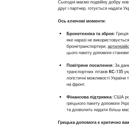
Сьогодні маємо подвійну добру нови
друг і партнер, готується надати Ук
Ось ключові моменти:
Бронетехніка та зброя: 
Греція
яке наразі не використовуєтьс
бронетранспортери, 
артилерійс
цього пакету допомоги станови
Повітряне посилення: 
За дан
транспортних літаків 
КС-135
 у
логістичні можливості України
на фронт.
Фінансова підтримка: 
США ро
грецького пакету допомоги Укр
та дозволить надати більш ма
Грецька допомога є критично ва