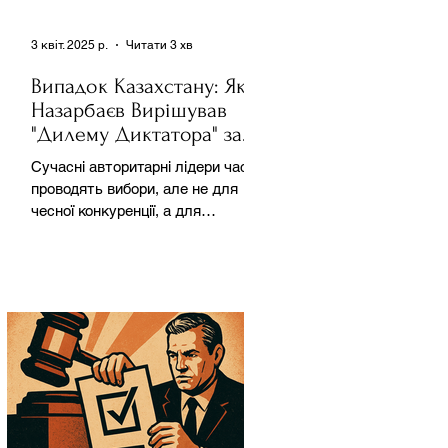
3 квіт. 2025 р.
Читати 3 хв
Випадок Казахстану: Як
Назарбаєв Вирішував
"Дилему Диктатора" за
Допомогою Ресурсів та
Сучасні авторитарні лідери часто
Партії
проводять вибори, але не для
чесної конкуренції, а для
зміцнення своєї влади. Як
пояснює Масаакі...