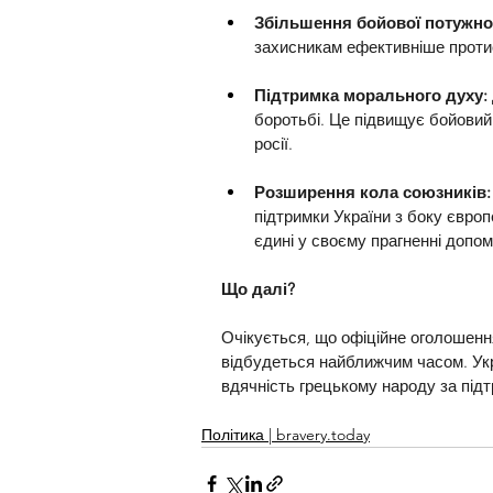
Збільшення бойової потужнос
захисникам ефективніше протист
Підтримка морального духу: 
боротьбі. Це підвищує бойовий
росії.
Розширення кола союзників:
підтримки України з боку європ
єдині у своєму прагненні допом
Що далі? 
Очікується, що офіційне оголошенн
відбудеться найближчим часом. Укр
вдячність грецькому народу за під
Політика | bravery.today