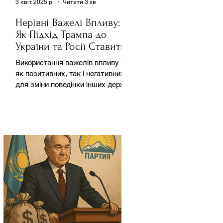
3 квіт. 2025 р.
Читати 3 хв
Нерівні Важелі Впливу:
Як Підхід Трампа до
України та Росії Ставить
під Сумнів Американську
Використання важелів впливу –
Держполітику
як позитивних, так і негативних –
для зміни поведінки інших держав
завжди було невід'ємною
частиною...