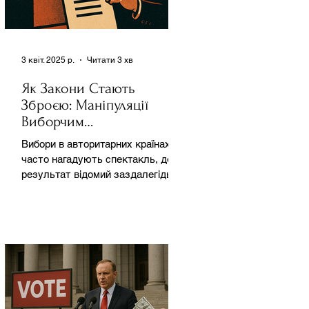
3 квіт. 2025 р.
Читати 3 хв
Як Закони Стають
Зброєю: Маніпуляції
Виборчим
Законодавством в
Вибори в авторитарних країнах
Автократіях
часто нагадують спектакль, де
результат відомий заздалегідь.
Замість чесної боротьби за владу,
вони...