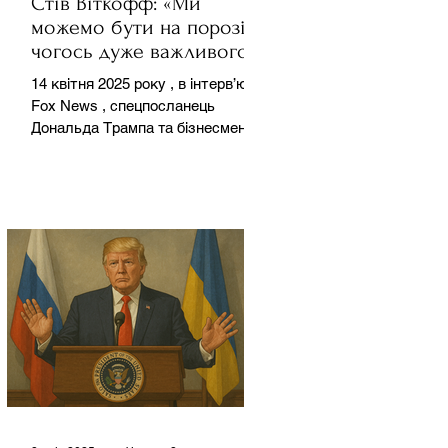
Стів Віткофф: «Ми
можемо бути на порозі
чогось дуже важливого
для світу» — але що це
14 квітня 2025 року , в інтерв’ю на
означає?
Fox News , спецпосланець
Дональда Трампа та бізнесмен
Стів Віткофф поділився
враженнями після...