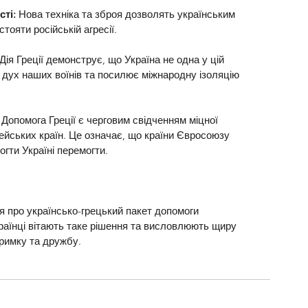
ті:
 Нова техніка та зброя дозволять українським 
ояти російській агресії.
Дія Греції демонструє, що Україна не одна у цій 
 дух наших воїнів та посилює міжнародну ізоляцію 
 Допомога Греції є черговим свідченням міцної 
ейських країн. Це означає, що країни Євросоюзу 
огти Україні перемогти.
я про українсько-грецький пакет допомоги 
аїнці вітають таке рішення та висловлюють щиру 
тримку та дружбу.