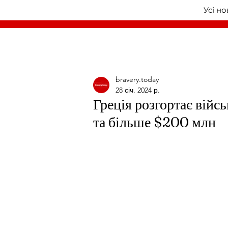
Усі н
bravery.today
28 січ. 2024 р.
Греція розгортає війсь
та більше $200 млн