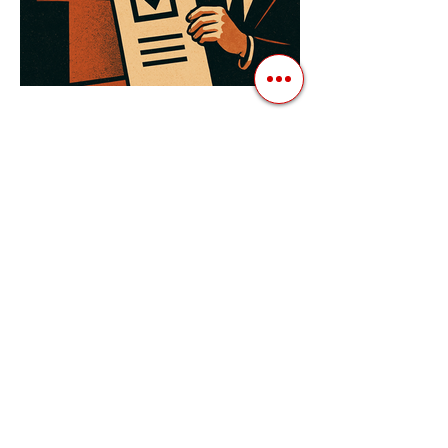
3 квіт. 2025 р.
Читати 3 хв
Як Закони Стають Зброєю:
Маніпуляції Виборчим
Законодавством в Автократіях
Вибори в авторитарних країнах часто
нагадують спектакль, де результат
відомий заздалегідь. Замість чесної
боротьби за владу, вони...