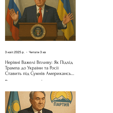
3 квіт. 2025 р.
Читати 3 хв
Нерівні Важелі Впливу: Як Підхід
Трампа до України та Росії
Ставить під Сумнів Американську
Держполітику
Використання важелів впливу – як
позитивних, так і негативних – для
зміни поведінки інших держав завжди
було невід'ємною частиною...