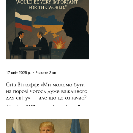
17 квіт. 2025 р.
Читати 2 хв
Стів Віткофф: «Ми можемо бути
на порозі чогось дуже важливого
для світу» — але що це означає?
14 квітня 2025 року , в інтерв’ю на Fox
News , спецпосланець Дональда
Трампа та бізнесмен Стів Віткофф
поділився враженнями після...