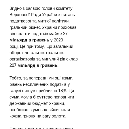
Згідно з заявою голови комітету 
Верховної Ради України з питань 
податкової та митної політики, 
гральний бізнес України приховав 
від сплати податків майже 
27 
мільярдів гривень
 у 
2023 
році.
 Це при тому, що загальний 
оборот легальних гральних 
організаторів за минулий рік склав 
207 мільярдів гривень.
Тобто, за попередніми оцінками, 
рівень несплачених податків у 
галузі сягнув приблизно 
13%.
 Ця 
сума могла б суттєво поповнити 
державний бюджет України, 
особливо в умовах війни, коли 
кожна гривня на вагу золота.
Голова комітету також зазначив, 