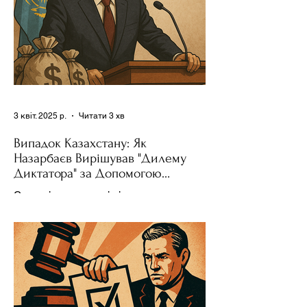
3 квіт. 2025 р.
Читати 3 хв
Випадок Казахстану: Як
Назарбаєв Вирішував "Дилему
Диктатора" за Допомогою
Ресурсів та Партії
Сучасні авторитарні лідери часто
проводять вибори, але не для чесної
конкуренції, а для зміцнення своєї
влади. Як пояснює Масаакі...