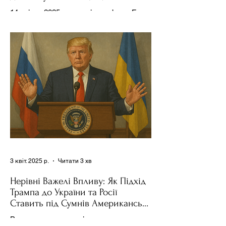
14 квітня 2025 року , в інтерв’ю на Fox
News , спецпосланець Дональда
Трампа та бізнесмен Стів Віткофф
поділився враженнями після...
3 квіт. 2025 р.
Читати 3 хв
Нерівні Важелі Впливу: Як Підхід
Трампа до України та Росії
Ставить під Сумнів Американську
Держполітику
Використання важелів впливу – як