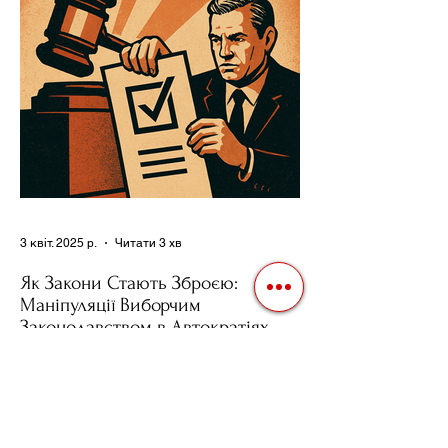
влади. Як пояснює Масаакі...
3 квіт. 2025 р.
Читати 3 хв
Як Закони Стають Зброєю:
Маніпуляції Виборчим
Законодавством в Автократіях
Вибори в авторитарних країнах часто
нагадують спектакль, де результат
відомий заздалегідь. Замість чесної
боротьби за владу, вони...