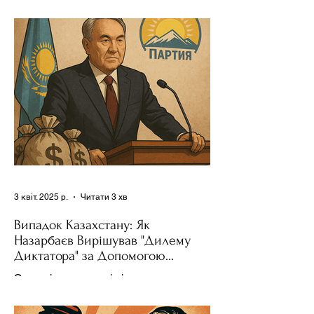
позитивних, так і негативних – для
зміни поведінки інших держав завжди
було невід'ємною частиною...
3 квіт. 2025 р.
Читати 3 хв
Випадок Казахстану: Як
Назарбаєв Вирішував "Дилему
Диктатора" за Допомогою
Ресурсів та Партії
Сучасні авторитарні лідери часто
проводять вибори, але не для чесної
конкуренції, а для зміцнення своєї