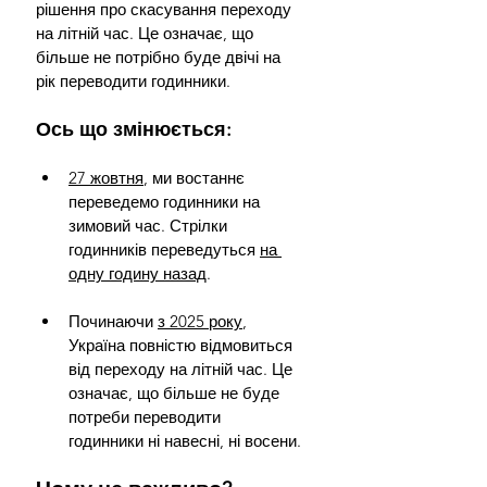
рішення про скасування переходу 
на літній час. Це означає, що 
більше не потрібно буде двічі на 
рік переводити годинники.
Ось що змінюється:
27 жовтня
, ми востаннє 
переведемо годинники на 
зимовий час. Стрілки 
годинників переведуться 
на 
одну годину назад
.
Починаючи 
з 2025 року
, 
Україна повністю відмовиться 
від переходу на літній час. Це 
означає, що більше не буде 
потреби переводити 
годинники ні навесні, ні восени.