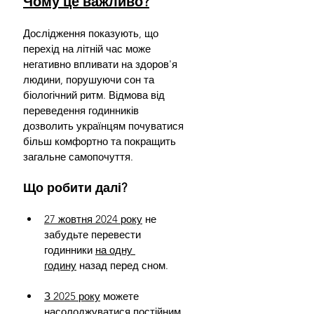
Чому це важливо?
Дослідження показують, що 
перехід на літній час може 
негативно впливати на здоров'я 
людини, порушуючи сон та 
біологічний ритм. Відмова від 
переведення годинників 
дозволить українцям почуватися 
більш комфортно та покращить 
загальне самопочуття.
Що робити далі?
27 жовтня 2024 року
 не 
забудьте перевести 
годинники 
на одну 
годину
 назад перед сном.
З 2025 року
 можете 
насолоджуватися постійним 