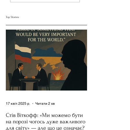
Вимір Цифрової
Медіа Формують
Близькості
Наші Почуття
Top Stories
17 квіт. 2025 р.
Читати 2 хв
Стів Віткофф: «Ми можемо бути
на порозі чогось дуже важливого
для світу» — але що це означає?