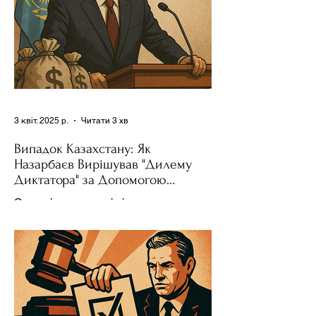
3 квіт. 2025 р.
Читати 3 хв
Випадок Казахстану: Як
Назарбаєв Вирішував "Дилему
Диктатора" за Допомогою
Ресурсів та Партії
Сучасні авторитарні лідери часто
проводять вибори, але не для чесної
конкуренції, а для зміцнення своєї
влади. Як пояснює Масаакі...