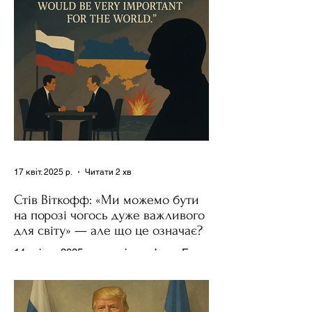
17 квіт. 2025 р.
Читати 2 хв
Стів Віткофф: «Ми можемо бути
на порозі чогось дуже важливого
для світу» — але що це означає?
14 квітня 2025 року , в інтерв’ю на Fox
News , спецпосланець Дональда
Трампа та бізнесмен Стів Віткофф
поділився враженнями після...