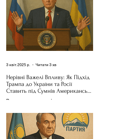
3 квіт. 2025 р.
Читати 3 хв
Нерівні Важелі Впливу: Як Підхід
Трампа до України та Росії
Ставить під Сумнів Американську
Держполітику
Використання важелів впливу – як
позитивних, так і негативних – для
зміни поведінки інших держав завжди
було невід'ємною частиною...