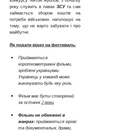
конкурсу. Антон Фролов, з початку 
року служить в лавах 
ЗСУ 
та сам 
займається збором коштів на 
потреби військових, наголошує на 
тому, що не варто забувати і про 
майбутнє.
Як подати відео на фестиваль:
Приймаються 
короткометражні фільми, 
зроблені українцями. 
Українець у команді може 
виконувати будь-яку роль. 
Фільм має бути створений 
за останні 
2 роки
. 
Фільми не обмежені в 
жанрах:
 приймаються ігрові 
та документальні, драми, 