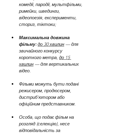
комедії, пародії, мультфільми, 
римейки, швединги, 
відеопоезія, експерименти, 
сториз, тіктоки; 
Максимальна довжина 
фільму:
до 30 хвилин
 — для 
звичайного конкурсу 
короткого метра, 
до 15 
хвилин
 — для вертикальних 
відео.
Фільми можуть бути подані 
режисером, продюсером, 
дистриб'ютором або 
офіційним представником.
Особа, що подає фільм на 
розгляд (селекцію), несе 
відповідальність за 