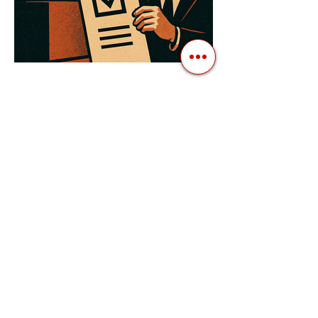
3 квіт. 2025 р.
Читати 3 хв
Як Закони Стають Зброєю:
Маніпуляції Виборчим
Законодавством в Автократіях
Вибори в авторитарних країнах часто
нагадують спектакль, де результат
відомий заздалегідь. Замість чесної
боротьби за владу, вони...