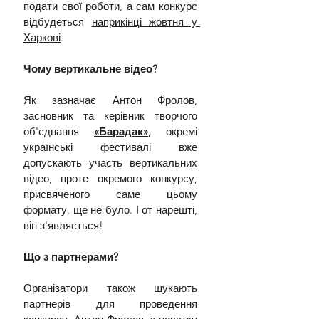
подати свої роботи, а сам конкурс 
відбудеться 
наприкінці жовтня у 
Харкові
. 
Чому вертикальне відео?
Як зазначає Антон Фролов, 
засновник та керівник творчого 
об'єднання 
«Барадак»
,
 окремі 
українські фестивалі вже 
допускають участь вертикальних 
відео, проте окремого конкурсу, 
присвяченого саме цьому 
формату, ще не було. І от нарешті, 
він з'являється!
Що з партнерами? 
Організатори також шукають 
партнерів для проведення 