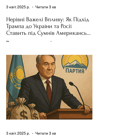
3 квіт. 2025 р.
Читати 3 хв
Нерівні Важелі Впливу: Як Підхід
Трампа до України та Росії
Ставить під Сумнів Американську
Держполітику
Використання важелів впливу – як
позитивних, так і негативних – для
зміни поведінки інших держав завжди
було невід'ємною частиною...
3 квіт. 2025 р.
Читати 3 хв