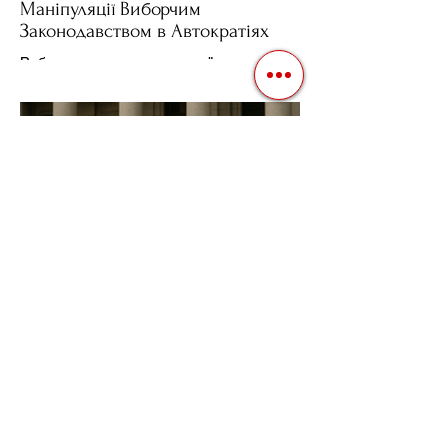
Маніпуляції Виборчим
Законодавством в Автократіях
Вибори в авторитарних країнах часто
нагадують спектакль, де результат
відомий заздалегідь. Замість чесної
боротьби за владу, вони...
3 квіт. 2025 р.
Читати 2 хв
Фіскальна Політика як
Інструмент Електоральних
Маніпуляцій в Автократіях