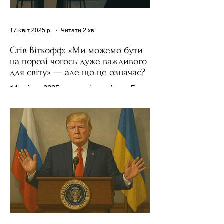
17 квіт. 2025 р.
Читати 2 хв
Стів Віткофф: «Ми можемо бути
на порозі чогось дуже важливого
для світу» — але що це означає?
14 квітня 2025 року , в інтерв’ю на Fox
News , спецпосланець Дональда
Трампа та бізнесмен Стів Віткофф
поділився враженнями після...