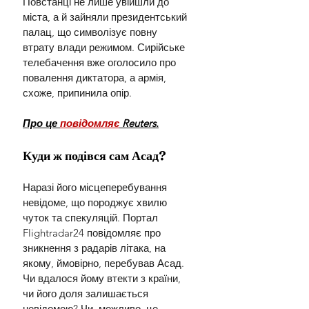
Повстанці не лише увійшли до 
міста, а й зайняли президентський 
палац, що символізує повну 
втрату влади режимом. Сирійське 
телебачення вже оголосило про 
повалення диктатора, а армія, 
схоже, припинила опір.
Про це 
повідомляє
 Reuters.
Куди ж подівся сам Асад?
Наразі його місцеперебування 
невідоме, що породжує хвилю 
чуток та спекуляцій. Портал 
Flightradar24 повідомляє про 
зникнення з радарів літака, на 
якому, ймовірно, перебував Асад. 
Чи вдалося йому втекти з країни, 
чи його доля залишається 
невідомою? Чи, можливо, це 