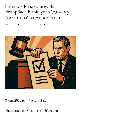
Випадок Казахстану: Як
Назарбаєв Вирішував "Дилему
Диктатора" за Допомогою
Ресурсів та Партії
Сучасні авторитарні лідери часто
проводять вибори, але не для чесної
конкуренції, а для зміцнення своєї
влади. Як пояснює Масаакі...
3 квіт. 2025 р.
Читати 3 хв
Як Закони Стають Зброєю: