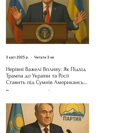
3 квіт. 2025 р.
Читати 3 хв
Нерівні Важелі Впливу: Як Підхід
Трампа до України та Росії
Ставить під Сумнів Американську
Держполітику
Використання важелів впливу – як
позитивних, так і негативних – для
зміни поведінки інших держав завжди
було невід'ємною частиною...