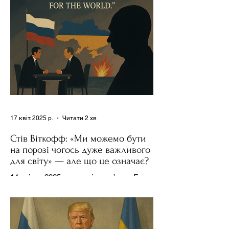
17 квіт. 2025 р.
Читати 2 хв
Стів Віткофф: «Ми можемо бути
на порозі чогось дуже важливого
для світу» — але що це означає?
14 квітня 2025 року , в інтерв’ю на Fox
News , спецпосланець Дональда
Трампа та бізнесмен Стів Віткофф
поділився враженнями після...