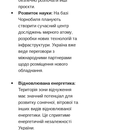
безпечно розпочати інші 
проєкти.
Розвиток науки: 
На базі 
Чорнобиля планують 
створити сучасний центр 
досліджень мирного атому, 
розробки нових технологій та 
інфраструктури. Україна вже 
веде переговори з 
міжнародними партнерами 
щодо розміщення нового 
обладнання.
Відновлювана енергетика: 
Територія зони відчуження 
має значний потенціал для 
розвитку сонячної, вітрової та 
інших видів відновлюваної 
енергетики. Це сприятиме 
енергетичній незалежності 
України.