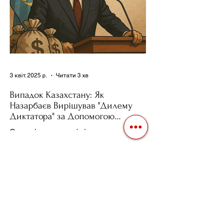
3 квіт. 2025 р.
Читати 3 хв
Випадок Казахстану: Як
Назарбаєв Вирішував "Дилему
Диктатора" за Допомогою
Ресурсів та Партії
Сучасні авторитарні лідери часто
проводять вибори, але не для чесної
конкуренції, а для зміцнення своєї
влади. Як пояснює Масаакі...