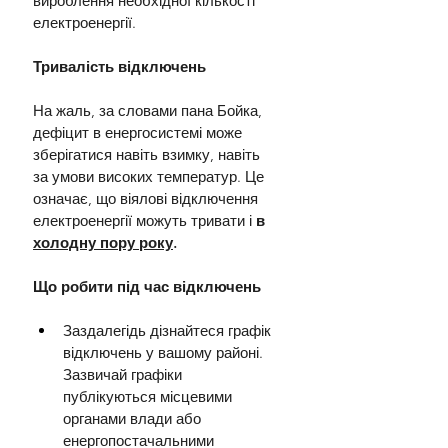
вироблення необхідної кількості 
електроенергії.
Тривалість відключень
На жаль, за словами пана Бойка, 
дефіцит в енергосистемі може 
зберігатися навіть взимку, навіть 
за умови високих температур. Це 
означає, що віялові відключення 
електроенергії можуть тривати
і
 в 
холодну пору року
.
Що робити під час відключень
Заздалегідь дізнайтеся графік 
відключень у вашому районі. 
Зазвичай графіки 
публікуються місцевими 
органами влади або 
енергопостачальними 