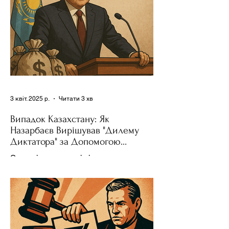
3 квіт. 2025 р.
Читати 3 хв
Випадок Казахстану: Як
Назарбаєв Вирішував "Дилему
Диктатора" за Допомогою
Ресурсів та Партії
Сучасні авторитарні лідери часто
проводять вибори, але не для чесної
конкуренції, а для зміцнення своєї
влади. Як пояснює Масаакі...