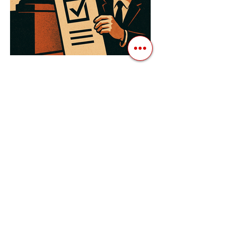
3 квіт. 2025 р.
Читати 3 хв
Як Закони Стають Зброєю:
Маніпуляції Виборчим
Законодавством в Автократіях
Вибори в авторитарних країнах часто
нагадують спектакль, де результат
відомий заздалегідь. Замість чесної
боротьби за владу, вони...