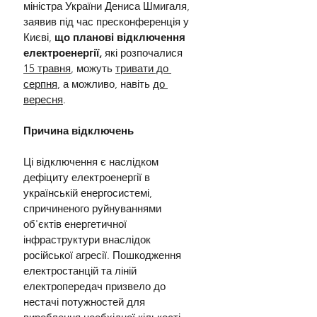
міністра України Дениса Шмигаля, 
заявив під час пресконференція у 
Києві, 
що планові відключення 
електроенергії,
 які розпочалися 
15 травня
, можуть 
тривати до 
серпня
, а можливо, навіть 
до 
вересня
.
Причина відключень
Ці відключення є наслідком 
дефіциту електроенергії в 
українській енергосистемі, 
спричиненого руйнуваннями 
об'єктів енергетичної 
інфраструктури внаслідок 
російської агресії. Пошкодження 
електростанцій та ліній 
електропередач призвело до 
нестачі потужностей для 