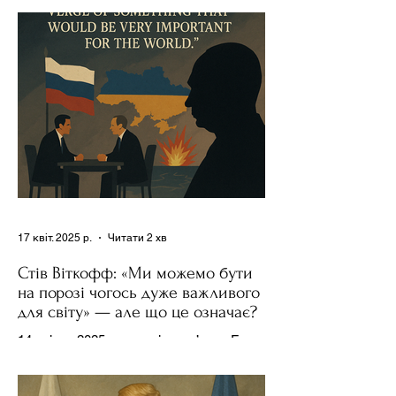
17 квіт. 2025 р.
Читати 2 хв
Стів Віткофф: «Ми можемо бути
на порозі чогось дуже важливого
для світу» — але що це означає?
14 квітня 2025 року , в інтерв’ю на Fox
News , спецпосланець Дональда
Трампа та бізнесмен Стів Віткофф