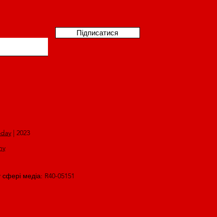
Підписатися
oday
| 2023
my
у сфері медіа: R40-05151