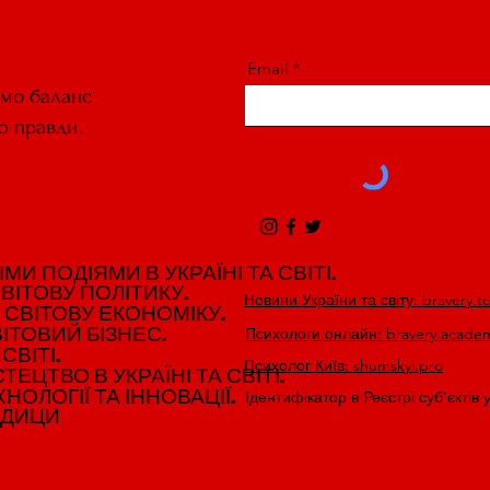
Email
ємо баланс
ю правди.
И ПОДІЯМИ В УКРАЇНІ ТА СВІТІ.
И ПОДІЯМИ В УКРАЇНІ ТА СВІТІ.
ВІТОВУ ПОЛІТИКУ.
ВІТОВУ ПОЛІТИКУ.
Новини України та світу: bravery.t
 СВІТОВУ ЕКОНОМІКУ.
 СВІТОВУ ЕКОНОМІКУ.
ІТОВИЙ БІЗНЕС.
ІТОВИЙ БІЗНЕС.
Психологи онлайн: bravery.acade
СВІТІ.
СВІТІ.
Психолог Київ: shumskyi.pro
ЕЦТВО В УКРАЇНІ ТА СВІТІ.
ЕЦТВО В УКРАЇНІ ТА СВІТІ.
НОЛОГІЇ ТА ІННОВАЦІЇ.
НОЛОГІЇ ТА ІННОВАЦІЇ.
Ідентифікатор в Реєстрі суб’єктів 
ЕДИЦИ
ЕДИЦИ