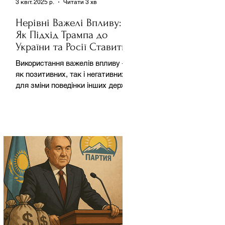
3 квіт. 2025 р.
Читати 3 хв
Нерівні Важелі Впливу:
Як Підхід Трампа до
України та Росії Ставить
під Сумнів Американську
Використання важелів впливу –
Держполітику
як позитивних, так і негативних –
для зміни поведінки інших держав
завжди було невід'ємною
частиною...