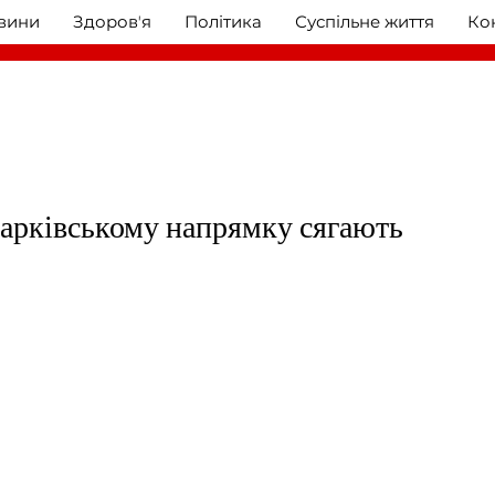
овини
Здоровʼя
Політика
Суспільне життя
Ко
Харківському напрямку сягають