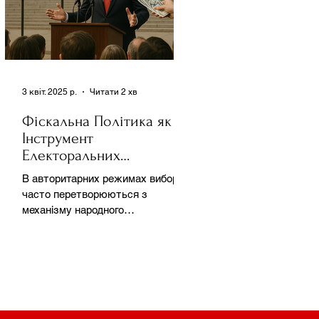
3 квіт. 2025 р.
Читати 2 хв
Фіскальна Політика як
Інструмент
Електоральних
Маніпуляцій в
В авторитарних режимах вибори
Автократіях
часто перетворюються з
механізму народного
волевиявлення на інструмент
утримання влади та
демонстрації...