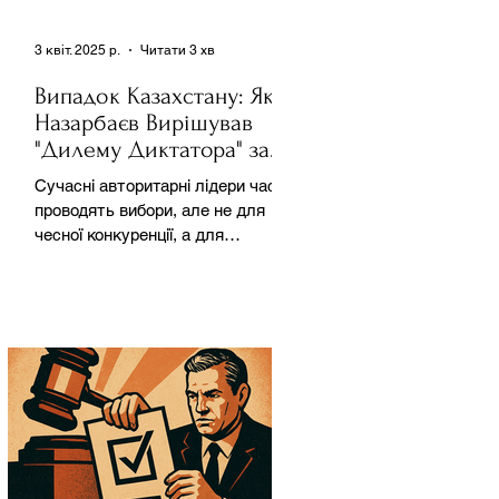
3 квіт. 2025 р.
Читати 3 хв
Випадок Казахстану: Як
Назарбаєв Вирішував
"Дилему Диктатора" за
Допомогою Ресурсів та
Сучасні авторитарні лідери часто
Партії
проводять вибори, але не для
чесної конкуренції, а для
зміцнення своєї влади. Як
пояснює Масаакі...