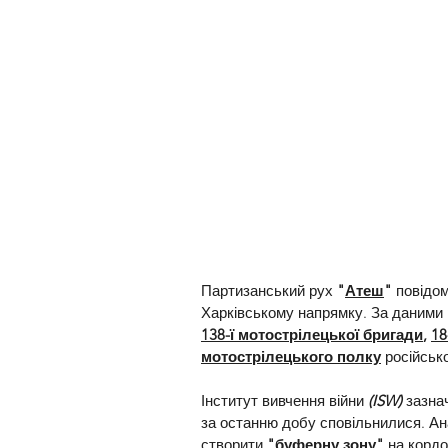
Партизанський рух 
"
Атеш
"
 повідом
Харківському напрямку. За даними р
138-ї мотострілецької бригади
, 
18
мотострілецького полку
російськ
Інститут вивчення війни 
(ISW)
 зазна
за останню добу сповільнилися. Ан
створити 
"
буферну зону
" 
на кордо