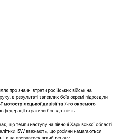
ляє про значні втрати російських військ на 
уху, в результаті запеклих боїв окремі підрозділи 
-ї мотострілецької дивізії
 та 
7-го окремого 
ої федерації втратили боєздатність.
чає, що темпи наступу на півночі Харківської області 
алітики 
ISW
 вважають, що росіяни намагаються 
ні, а не прорватися вглиб регіону.