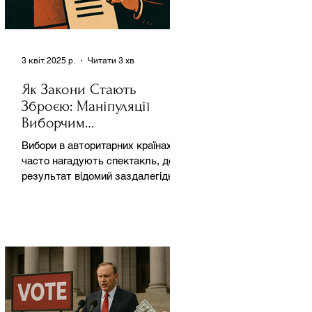
3 квіт. 2025 р.
Читати 3 хв
Як Закони Стають
Зброєю: Маніпуляції
Виборчим
Законодавством в
Вибори в авторитарних країнах
Автократіях
часто нагадують спектакль, де
результат відомий заздалегідь.
Замість чесної боротьби за владу,
вони...