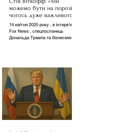
Стів Віткофф: «Ми
можемо бути на порозі
чогось дуже важливого
для світу» — але що це
14 квітня 2025 року , в інтерв’ю на
означає?
Fox News , спецпосланець
Дональда Трампа та бізнесмен
Стів Віткофф поділився
враженнями після...