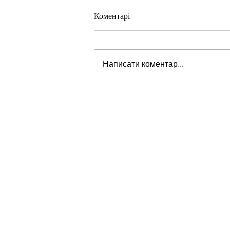
Коментарі
Написати коментар...
Стів Віткофф: «Ми можемо бу
на порозі чогось дуже важливо
для світу» — але що це означає