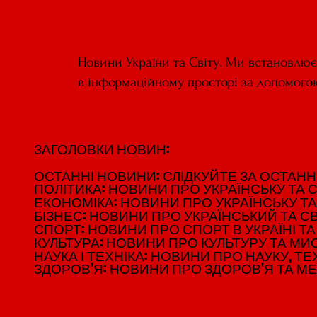
Новини України та Світу. Ми встановлю
в інформаційному просторі за допомого
ЗАГОЛОВКИ НОВИН:
ЗАГОЛОВКИ НОВИН:
ОСТАННІ НОВИНИ: СЛІДКУЙТЕ ЗА ОСТАННІМ
ОСТАННІ НОВИНИ: СЛІДКУЙТЕ ЗА ОСТАННІМ
ПОЛІТИКА: НОВИНИ ПРО УКРАЇНСЬКУ ТА С
ПОЛІТИКА: НОВИНИ ПРО УКРАЇНСЬКУ ТА С
ЕКОНОМІКА: НОВИНИ ПРО УКРАЇНСЬКУ ТА
ЕКОНОМІКА: НОВИНИ ПРО УКРАЇНСЬКУ ТА
БІЗНЕС: НОВИНИ ПРО УКРАЇНСЬКИЙ ТА СВ
БІЗНЕС: НОВИНИ ПРО УКРАЇНСЬКИЙ ТА СВ
СПОРТ: НОВИНИ ПРО СПОРТ В УКРАЇНІ ТА 
СПОРТ: НОВИНИ ПРО СПОРТ В УКРАЇНІ ТА 
КУЛЬТУРА: НОВИНИ ПРО КУЛЬТУРУ ТА МИСТ
КУЛЬТУРА: НОВИНИ ПРО КУЛЬТУРУ ТА МИСТ
НАУКА І ТЕХНІКА: НОВИНИ ПРО НАУКУ, ТЕХ
НАУКА І ТЕХНІКА: НОВИНИ ПРО НАУКУ, ТЕХ
ЗДОРОВ'Я: НОВИНИ ПРО ЗДОРОВ'Я ТА М
ЗДОРОВ'Я: НОВИНИ ПРО ЗДОРОВ'Я ТА М