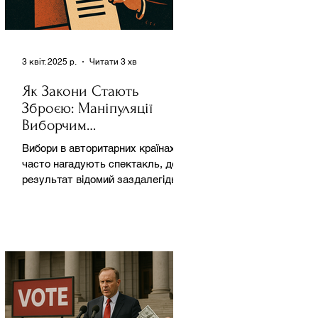
3 квіт. 2025 р.
Читати 3 хв
Як Закони Стають
Зброєю: Маніпуляції
Виборчим
Законодавством в
Вибори в авторитарних країнах
Автократіях
часто нагадують спектакль, де
результат відомий заздалегідь.
Замість чесної боротьби за владу,
вони...