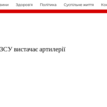
овини
Здоровʼя
Політика
Суспільне життя
Ко
ЗСУ вистачає артилерії