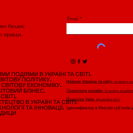
Email
ємо баланс
ю правди.
И ПОДІЯМИ В УКРАЇНІ ТА СВІТІ.
И ПОДІЯМИ В УКРАЇНІ ТА СВІТІ.
ВІТОВУ ПОЛІТИКУ.
ВІТОВУ ПОЛІТИКУ.
Новини України та світу: bravery.t
 СВІТОВУ ЕКОНОМІКУ.
 СВІТОВУ ЕКОНОМІКУ.
ІТОВИЙ БІЗНЕС.
ІТОВИЙ БІЗНЕС.
Психологи онлайн: bravery.acade
СВІТІ.
СВІТІ.
Психолог Київ: shumskyi.pro
ЕЦТВО В УКРАЇНІ ТА СВІТІ.
ЕЦТВО В УКРАЇНІ ТА СВІТІ.
НОЛОГІЇ ТА ІННОВАЦІЇ.
НОЛОГІЇ ТА ІННОВАЦІЇ.
Ідентифікатор в Реєстрі суб’єктів 
ЕДИЦИ
ЕДИЦИ