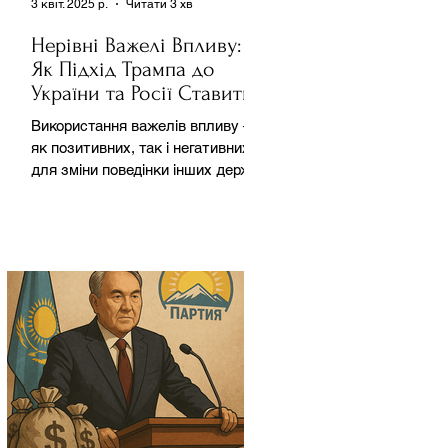
3 квіт. 2025 р.
Читати 3 хв
Нерівні Важелі Впливу:
Як Підхід Трампа до
України та Росії Ставить
під Сумнів Американську
Використання важелів впливу –
Держполітику
як позитивних, так і негативних –
для зміни поведінки інших держав
завжди було невід'ємною
частиною...