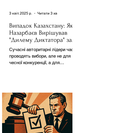
3 квіт. 2025 р.
Читати 3 хв
Випадок Казахстану: Як
Назарбаєв Вирішував
"Дилему Диктатора" за
Допомогою Ресурсів та
Сучасні авторитарні лідери часто
Партії
проводять вибори, але не для
чесної конкуренції, а для
зміцнення своєї влади. Як
пояснює Масаакі...