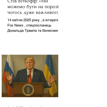
Стів Віткофф: «Ми
можемо бути на порозі
чогось дуже важливого
для світу» — але що це
14 квітня 2025 року , в інтерв’ю на
означає?
Fox News , спецпосланець
Дональда Трампа та бізнесмен
Стів Віткофф поділився
враженнями після...