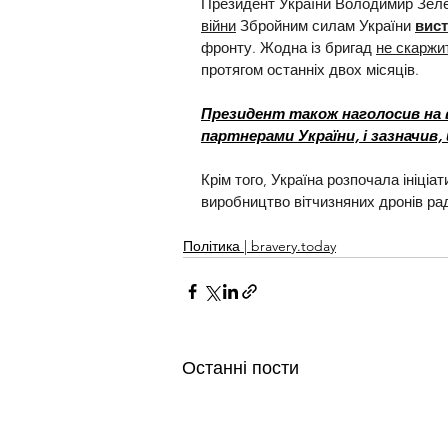
Президент України Володимир Зеле
війни
 Збройним силам України 
вист
фронту. Жодна із бригад 
не скаржит
протягом останніх двох місяців.
Президент також наголосив на 
партнерами України, і зазначи
Крім того, Україна розпочала ініціа
виробництво вітчизняних дронів ра
Політика | bravery.today
Останні пости