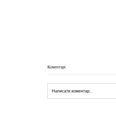
Коментарі
Написати коментар...
Стів Віткофф: «Ми можемо бу