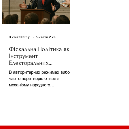
3 квіт. 2025 р.
Читати 2 хв
Фіскальна Політика як
Інструмент
Електоральних
Маніпуляцій в
В авторитарних режимах вибори
Автократіях
часто перетворюються з
механізму народного
волевиявлення на інструмент
утримання влади та
демонстрації...