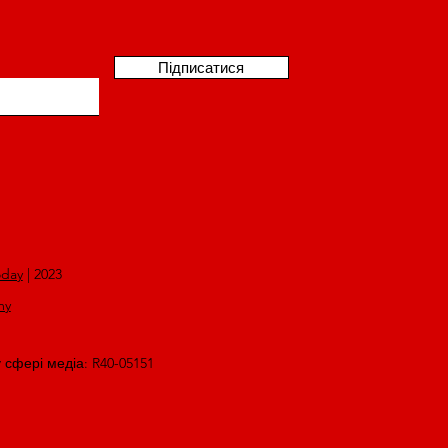
Підписатися
oday
| 2023
my
у сфері медіа: R40-05151