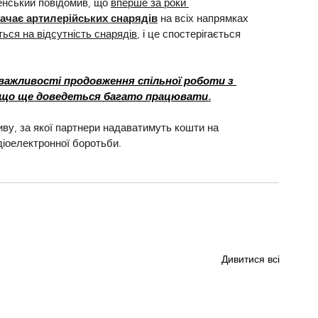
нський повідомив, що 
вперше за роки 
ачає артилерійських снарядів
 на всіх напрямках 
ься на відсутність снарядів
, і це спостерігається 
важливості продовження спільної роботи з 
в, що ще доведеться багато працювати
.
тиву, за якої партнери надаватимуть кошти на 
діоелектронної боротьби.
Дивитися всі