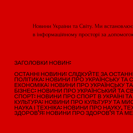
Новини України та Світу. Ми встановлю
в інформаційному просторі за допомого
ЗАГОЛОВКИ НОВИН:
ЗАГОЛОВКИ НОВИН:
ОСТАННІ НОВИНИ: СЛІДКУЙТЕ ЗА ОСТАННІМ
ОСТАННІ НОВИНИ: СЛІДКУЙТЕ ЗА ОСТАННІМ
ПОЛІТИКА: НОВИНИ ПРО УКРАЇНСЬКУ ТА С
ПОЛІТИКА: НОВИНИ ПРО УКРАЇНСЬКУ ТА С
ЕКОНОМІКА: НОВИНИ ПРО УКРАЇНСЬКУ ТА
ЕКОНОМІКА: НОВИНИ ПРО УКРАЇНСЬКУ ТА
БІЗНЕС: НОВИНИ ПРО УКРАЇНСЬКИЙ ТА СВ
БІЗНЕС: НОВИНИ ПРО УКРАЇНСЬКИЙ ТА СВ
СПОРТ: НОВИНИ ПРО СПОРТ В УКРАЇНІ ТА 
СПОРТ: НОВИНИ ПРО СПОРТ В УКРАЇНІ ТА 
КУЛЬТУРА: НОВИНИ ПРО КУЛЬТУРУ ТА МИСТ
КУЛЬТУРА: НОВИНИ ПРО КУЛЬТУРУ ТА МИСТ
НАУКА І ТЕХНІКА: НОВИНИ ПРО НАУКУ, ТЕХ
НАУКА І ТЕХНІКА: НОВИНИ ПРО НАУКУ, ТЕХ
ЗДОРОВ'Я: НОВИНИ ПРО ЗДОРОВ'Я ТА М
ЗДОРОВ'Я: НОВИНИ ПРО ЗДОРОВ'Я ТА М