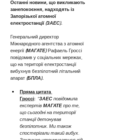
Останні новини, що викликають 
занепокоєння, надходять із 
Запорізької атомної 
електростанції 
(ЗАЕС).
Генеральний директор 
Міжнародного агентства з атомної 
енергії
(МАГАТЕ) 
Рафаель Гроссі 
повідомив у соціальних мережах, 
що на території електростанції 
вибухнув безпілотний літальний 
апарат 
(БПЛА).
Пряма цитата 
Гроссі
:
 "
ЗАЕС
 повідомила 
експертів 
МАГАТЕ 
про те, 
що сьогодні на території 
станції детонував 
безпілотник. Ми також 
спостерігали такий вибух. 
Закликаю утримуватися від 