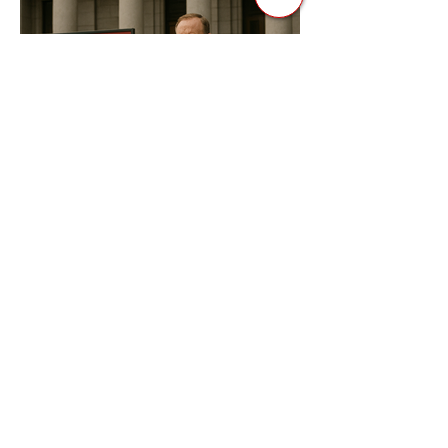
боротьби за владу, вони...
3 квіт. 2025 р.
Читати 2 хв
Фіскальна Політика як
Інструмент Електоральних
Маніпуляцій в Автократіях
В авторитарних режимах вибори часто
перетворюються з механізму народного
волевиявлення на інструмент
утримання влади та демонстрації...