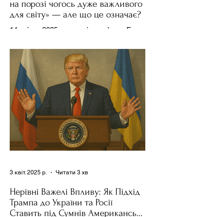
на порозі чогось дуже важливого
для світу» — але що це означає?
14 квітня 2025 року , в інтерв’ю на Fox
News , спецпосланець Дональда
Трампа та бізнесмен Стів Віткофф
поділився враженнями після...
3 квіт. 2025 р.
Читати 3 хв
Нерівні Важелі Впливу: Як Підхід
Трампа до України та Росії
Ставить під Сумнів Американську