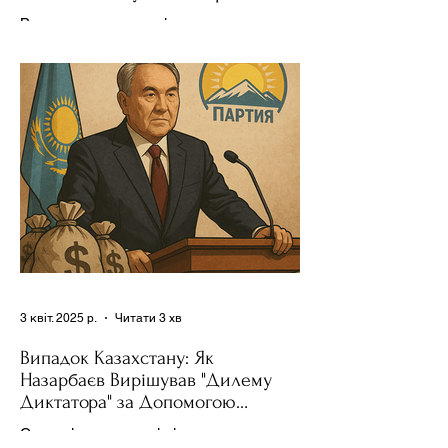
Держполітику
Використання важелів впливу – як
позитивних, так і негативних – для
зміни поведінки інших держав завжди
було невід'ємною частиною...
3 квіт. 2025 р.
Читати 3 хв
Випадок Казахстану: Як
Назарбаєв Вирішував "Дилему
Диктатора" за Допомогою
Ресурсів та Партії
Сучасні авторитарні лідери часто