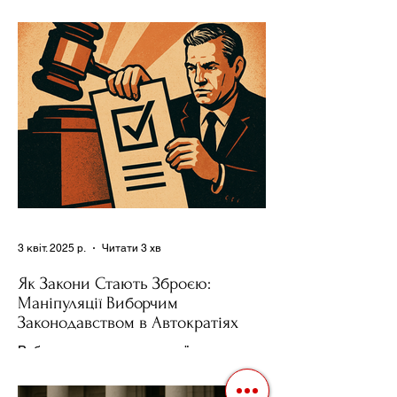
проводять вибори, але не для чесної
конкуренції, а для зміцнення своєї
влади. Як пояснює Масаакі...
3 квіт. 2025 р.
Читати 3 хв
Як Закони Стають Зброєю:
Маніпуляції Виборчим
Законодавством в Автократіях
Вибори в авторитарних країнах часто
нагадують спектакль, де результат
відомий заздалегідь. Замість чесної