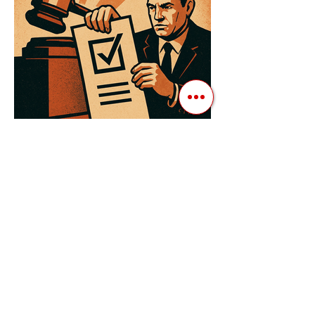
3 квіт. 2025 р.
Читати 3 хв
Як Закони Стають Зброєю:
Маніпуляції Виборчим
Законодавством в Автократіях
Вибори в авторитарних країнах часто
нагадують спектакль, де результат
відомий заздалегідь. Замість чесної
боротьби за владу, вони...