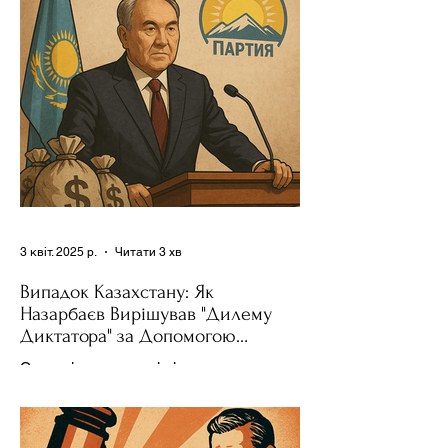
зміни поведінки інших держав завжди
було невід'ємною частиною...
3 квіт. 2025 р.
Читати 3 хв
Випадок Казахстану: Як
Назарбаєв Вирішував "Дилему
Диктатора" за Допомогою
Ресурсів та Партії
Сучасні авторитарні лідери часто
проводять вибори, але не для чесної
конкуренції, а для зміцнення своєї
влади. Як пояснює Масаакі...