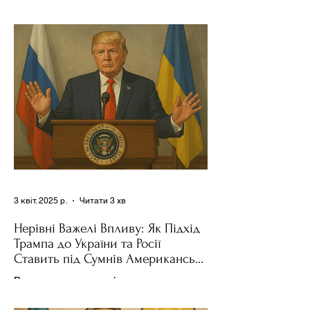
News , спецпосланець Дональда
Трампа та бізнесмен Стів Віткофф
поділився враженнями після...
3 квіт. 2025 р.
Читати 3 хв
Нерівні Важелі Впливу: Як Підхід
Трампа до України та Росії
Ставить під Сумнів Американську
Держполітику
Використання важелів впливу – як
позитивних, так і негативних – для