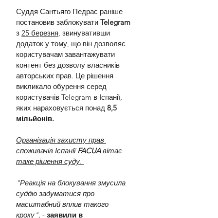
Суддя Сантьяго Педрас раніше 
постановив заблокувати 
Telegram 
з 
25 березня
, звинувативши 
додаток у тому, що він дозволяє 
користувачам завантажувати 
контент без дозволу власників 
авторських прав. Це рішення 
викликало обурення серед 
користувачів Telegram в Іспанії, 
яких нараховується понад 
8,5 
мільйонів.
Організація захисту прав 
споживачів Іспанії 
FACUA
 вітає 
таке рішення суду. 
"Реакція на блокування змусила 
суддю задуматися про 
масштабний вплив такого 
кроку",
 - 
заявили в 