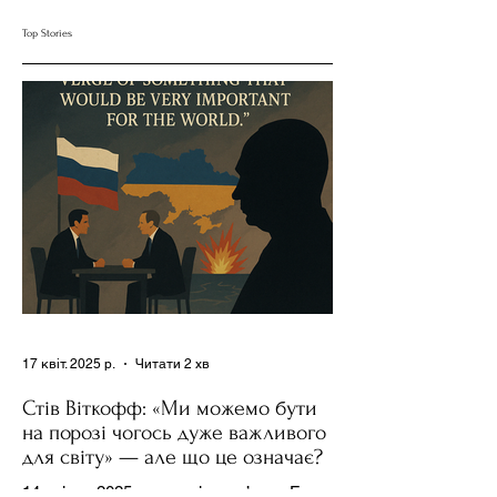
Сумнів Американську
Допомогою Ресурсів
Top Stories
Держполітику
та Партії
17 квіт. 2025 р.
Читати 2 хв
Стів Віткофф: «Ми можемо бути
на порозі чогось дуже важливого
для світу» — але що це означає?
14 квітня 2025 року , в інтерв’ю на Fox