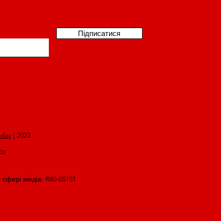
Підписатися
oday
| 2023
my
у сфері медіа: R40-05151