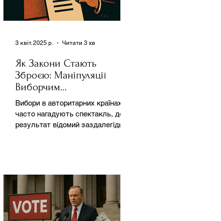
3 квіт. 2025 р.
Читати 3 хв
Як Закони Стають
Зброєю: Маніпуляції
Виборчим
Законодавством в
Вибори в авторитарних країнах
Автократіях
часто нагадують спектакль, де
результат відомий заздалегідь.
Замість чесної боротьби за владу,
вони...