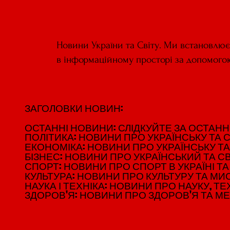
Новини України та Світу. Ми встановлю
в інформаційному просторі за допомого
ЗАГОЛОВКИ НОВИН:
ЗАГОЛОВКИ НОВИН:
ОСТАННІ НОВИНИ: СЛІДКУЙТЕ ЗА ОСТАННІМ
ОСТАННІ НОВИНИ: СЛІДКУЙТЕ ЗА ОСТАННІМ
ПОЛІТИКА: НОВИНИ ПРО УКРАЇНСЬКУ ТА С
ПОЛІТИКА: НОВИНИ ПРО УКРАЇНСЬКУ ТА С
ЕКОНОМІКА: НОВИНИ ПРО УКРАЇНСЬКУ ТА
ЕКОНОМІКА: НОВИНИ ПРО УКРАЇНСЬКУ ТА
БІЗНЕС: НОВИНИ ПРО УКРАЇНСЬКИЙ ТА СВ
БІЗНЕС: НОВИНИ ПРО УКРАЇНСЬКИЙ ТА СВ
СПОРТ: НОВИНИ ПРО СПОРТ В УКРАЇНІ ТА 
СПОРТ: НОВИНИ ПРО СПОРТ В УКРАЇНІ ТА 
КУЛЬТУРА: НОВИНИ ПРО КУЛЬТУРУ ТА МИСТ
КУЛЬТУРА: НОВИНИ ПРО КУЛЬТУРУ ТА МИСТ
НАУКА І ТЕХНІКА: НОВИНИ ПРО НАУКУ, ТЕХ
НАУКА І ТЕХНІКА: НОВИНИ ПРО НАУКУ, ТЕХ
ЗДОРОВ'Я: НОВИНИ ПРО ЗДОРОВ'Я ТА М
ЗДОРОВ'Я: НОВИНИ ПРО ЗДОРОВ'Я ТА М