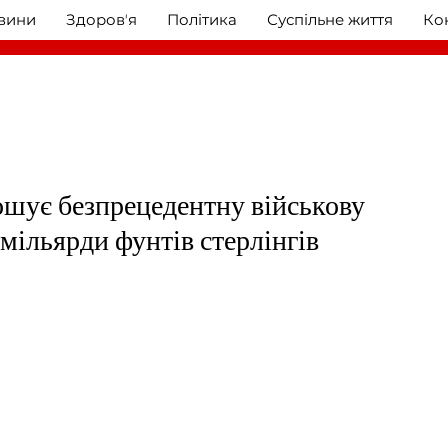
овини
Здоровʼя
Політика
Суспільне життя
Ко
ошує безпрецедентну військову
 мільярди фунтів стерлінгів