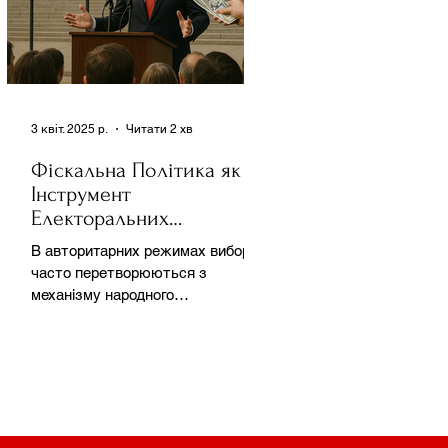
3 квіт. 2025 р.
Читати 2 хв
Фіскальна Політика як
Інструмент
Електоральних
Маніпуляцій в
В авторитарних режимах вибори
Автократіях
часто перетворюються з
механізму народного
волевиявлення на інструмент
утримання влади та
демонстрації...