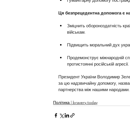
Гуманітарну допомогу постраж
Ця безпрецедентна допомога є н
Зміцнить обороноздатність кра
військам.
Підвищить моральний дух украї
Продемонструє міжнародній спіл
протистоянні російській агресії.
Президент України Володимир Зелен
за цю надзвичайну допомогу, назва
партнерства між нашими народами.
Політика | bravery.today