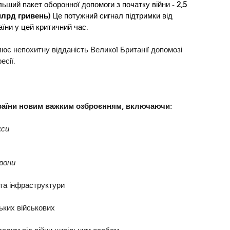
ьший пакет оборонної допомоги з початку війни - 
2,5 
млрд гривень) 
Це потужний сигнал підтримки від 
їни у цей критичний час.
ює непохитну відданість Великої Британії допомозі 
есії. 
раїни новим важким озброєнням, включаючи:
кси
рони
 та інфраструктури
ьких військових