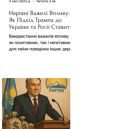
3 квіт. 2025 р.
Читати 3 хв
Нерівні Важелі Впливу:
Як Підхід Трампа до
України та Росії Ставить
під Сумнів Американську
Використання важелів впливу –
Держполітику
як позитивних, так і негативних –
для зміни поведінки інших держав
завжди було невід'ємною
частиною...