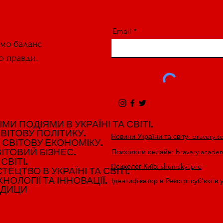
Email
ємо баланс
ю правди.
И ПОДІЯМИ В УКРАЇНІ ТА СВІТІ.
И ПОДІЯМИ В УКРАЇНІ ТА СВІТІ.
ВІТОВУ ПОЛІТИКУ.
ВІТОВУ ПОЛІТИКУ.
Новини України та світу: bravery.t
 СВІТОВУ ЕКОНОМІКУ.
 СВІТОВУ ЕКОНОМІКУ.
ІТОВИЙ БІЗНЕС.
ІТОВИЙ БІЗНЕС.
Психологи онлайн: bravery.acade
СВІТІ.
СВІТІ.
Психолог Київ: shumskyi.pro
ЕЦТВО В УКРАЇНІ ТА СВІТІ.
ЕЦТВО В УКРАЇНІ ТА СВІТІ.
НОЛОГІЇ ТА ІННОВАЦІЇ.
НОЛОГІЇ ТА ІННОВАЦІЇ.
Ідентифікатор в Реєстрі суб’єктів 
ЕДИЦИ
ЕДИЦИ