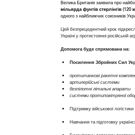
Велика Британія заявила про найбіл
мільярда фунтів стерлінгів (120 
одного з найближчих союзників Укра
Цей безпрецедентний крок підкресл
Україні у протистоянні російській агр
Допомога буде спрямована на:
Посилення Збройних Сил Ук
протитанкові ракетні компле
артилерійські системи
безпілотні літальні апарати
системи протиповітряної обо
Підтримку військової логістики
Навчання та підготовку українс