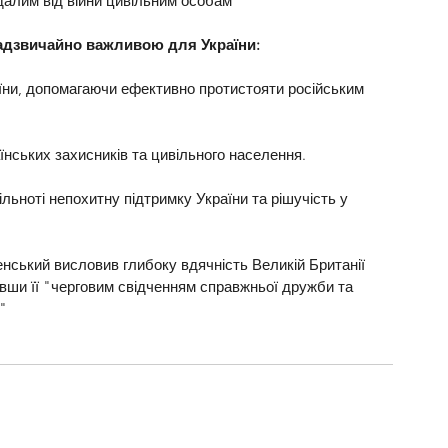
далим від війни цивільним особам
адзвичайно важливою для України:
їни, допомагаючи ефективно протистояти російським 
нських захисників та цивільного населення.
ьноті непохитну підтримку України та рішучість у 
ський висловив глибоку вдячність Великій Британії 
вши її "черговим свідченням справжньої дружби та 
"