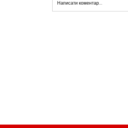
Написати коментар...
Стів Віткофф: «Ми можемо бу
на порозі чогось дуже важливо
для світу» — але що це означає