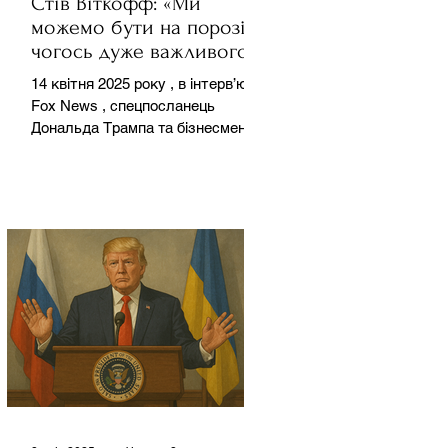
Стів Віткофф: «Ми
можемо бути на порозі
чогось дуже важливого
для світу» — але що це
14 квітня 2025 року , в інтерв’ю на
означає?
Fox News , спецпосланець
Дональда Трампа та бізнесмен
Стів Віткофф поділився
враженнями після...