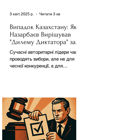
3 квіт. 2025 р.
Читати 3 хв
Випадок Казахстану: Як
Назарбаєв Вирішував
"Дилему Диктатора" за
Допомогою Ресурсів та
Сучасні авторитарні лідери часто
Партії
проводять вибори, але не для
чесної конкуренції, а для
зміцнення своєї влади. Як
пояснює Масаакі...