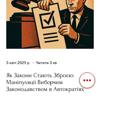
3 квіт. 2025 р.
Читати 3 хв
Як Закони Стають Зброєю:
Маніпуляції Виборчим
Законодавством в Автократіях
Вибори в авторитарних країнах часто
нагадують спектакль, де результат
відомий заздалегідь. Замість чесної
боротьби за владу, вони...