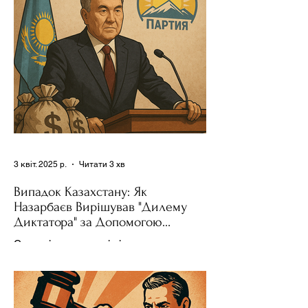
було невід'ємною частиною...
3 квіт. 2025 р.
Читати 3 хв
Випадок Казахстану: Як
Назарбаєв Вирішував "Дилему
Диктатора" за Допомогою
Ресурсів та Партії
Сучасні авторитарні лідери часто
проводять вибори, але не для чесної
конкуренції, а для зміцнення своєї
влади. Як пояснює Масаакі...