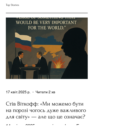
— але що це означає?
Top Stories
17 квіт. 2025 р.
Читати 2 хв
Стів Віткофф: «Ми можемо бути
на порозі чогось дуже важливого
для світу» — але що це означає?
14 квітня 2025 року , в інтерв’ю на Fox