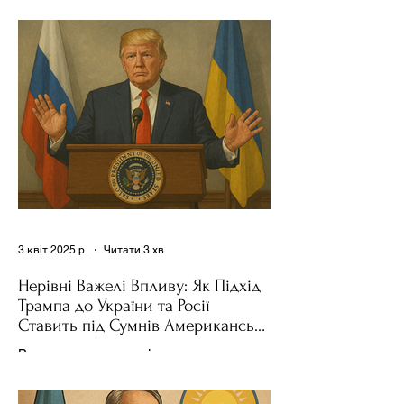
News , спецпосланець Дональда
Трампа та бізнесмен Стів Віткофф
поділився враженнями після...
3 квіт. 2025 р.
Читати 3 хв
Нерівні Важелі Впливу: Як Підхід
Трампа до України та Росії
Ставить під Сумнів Американську
Держполітику
Використання важелів впливу – як
позитивних, так і негативних – для
зміни поведінки інших держав завжди