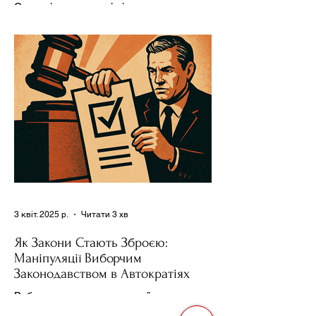
Сучасні авторитарні лідери часто
проводять вибори, але не для чесної
конкуренції, а для зміцнення своєї
влади. Як пояснює Масаакі...
3 квіт. 2025 р.
Читати 3 хв
Як Закони Стають Зброєю:
Маніпуляції Виборчим
Законодавством в Автократіях
Вибори в авторитарних країнах часто
нагадують спектакль, де результат