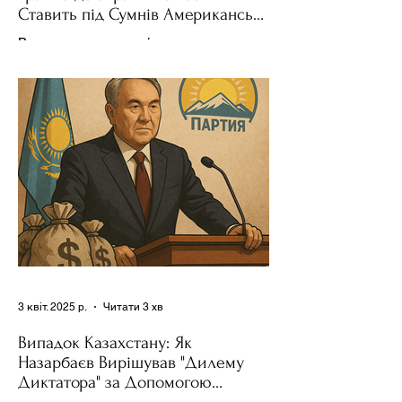
Ставить під Сумнів Американську
Держполітику
Використання важелів впливу – як
позитивних, так і негативних – для
зміни поведінки інших держав завжди
було невід'ємною частиною...
3 квіт. 2025 р.
Читати 3 хв
Випадок Казахстану: Як
Назарбаєв Вирішував "Дилему
Диктатора" за Допомогою
Ресурсів та Партії