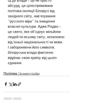
Ці дії влади – це не просто 
абсурд, це цілеспрямована 
політика ізоляції Білорусі від 
західного світу, нав'язування 
"русского міра" та знищення 
власної культури. Адже Різдво – 
це свято, яке об'єднує мільйони 
людей по всьому світу, незалежно 
від їхньої національності чи мови. 
І забороняючи його символи, 
білоруська влада фактично 
відрізає свою країну від цього 
єднання.
Політика | bravery.today