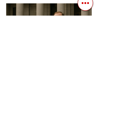
відомий заздалегідь. Замість чесної
боротьби за владу, вони...
3 квіт. 2025 р.
Читати 2 хв
Фіскальна Політика як
Інструмент Електоральних
Маніпуляцій в Автократіях
В авторитарних режимах вибори часто
перетворюються з механізму народного
волевиявлення на інструмент
утримання влади та демонстрації...