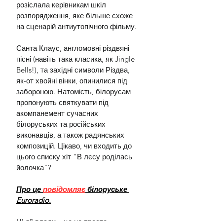
розіслала керівникам шкіл 
розпорядження, яке більше схоже 
на сценарій антиутопічного фільму.
Санта Клаус, англомовні різдвяні 
пісні (навіть така класика, як Jingle 
Bells!), та західні символи Різдва, 
як-от хвойні вінки, опинилися під 
забороною. Натомість, білорусам 
пропонують святкувати під 
акомпанемент сучасних 
білоруських та російських 
виконавців, а також радянських 
композицій. Цікаво, чи входить до 
цього списку хіт "В лєсу роділась 
йолочка"?
Про це 
повідомляє
 білоруське 
Euroradio.