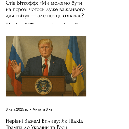
Стів Віткофф: «Ми можемо бути
на порозі чогось дуже важливого
для світу» — але що це означає?
14 квітня 2025 року , в інтерв’ю на Fox
News , спецпосланець Дональда
Трампа та бізнесмен Стів Віткофф
поділився враженнями після...
3 квіт. 2025 р.
Читати 3 хв
Нерівні Важелі Впливу: Як Підхід
Трампа до України та Росії