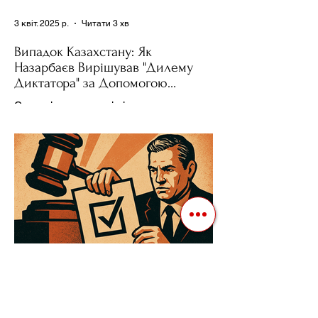
3 квіт. 2025 р.
Читати 3 хв
Випадок Казахстану: Як
Назарбаєв Вирішував "Дилему
Диктатора" за Допомогою
Ресурсів та Партії
Сучасні авторитарні лідери часто
проводять вибори, але не для чесної
конкуренції, а для зміцнення своєї
влади. Як пояснює Масаакі...
3 квіт. 2025 р.
Читати 3 хв