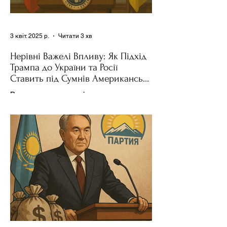
3 квіт. 2025 р.
Читати 3 хв
Нерівні Важелі Впливу: Як Підхід
Трампа до України та Росії
Ставить під Сумнів Американську
Держполітику
Використання важелів впливу – як
позитивних, так і негативних – для
зміни поведінки інших держав завжди
було невід'ємною частиною...