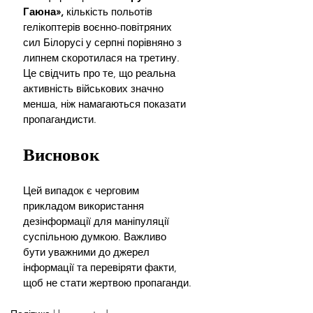
Гаюна», 
кількість польотів 
гелікоптерів воєнно-повітряних 
сил Білорусі у серпні порівняно з 
липнем скоротилася на третину. 
Це свідчить про те, що реальна 
активність військових значно 
менша, ніж намагаються показати 
пропагандисти.
Висновок
Цей випадок є черговим 
прикладом використання 
дезінформації для маніпуляції 
суспільною думкою. Важливо 
бути уважними до джерел 
інформації та перевіряти факти, 
щоб не стати жертвою пропаганди.