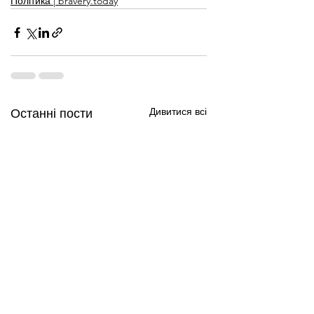
Політика | bravery.today
Дивитися всі
Останні пости