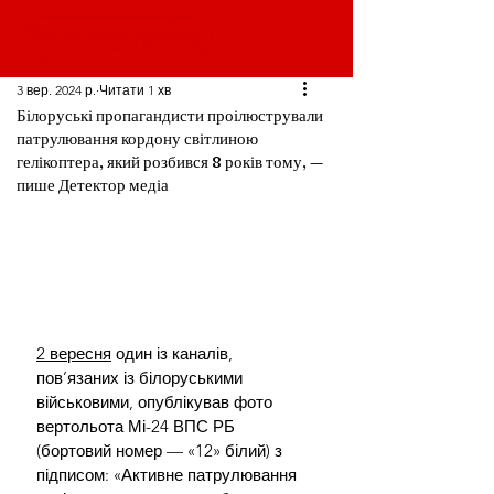
3 вер. 2024 р.
Читати 1 хв
Білоруські пропагандисти проілюстрували
патрулювання кордону світлиною
гелікоптера, який розбився 8 років тому, —
пише Детектор медіа
2 вересня
 один із каналів, 
пов’язаних із білоруськими 
військовими, опублікував фото 
вертольота Мі-24 ВПС РБ 
(бортовий номер — «12» білий) з 
підписом: «Активне патрулювання 