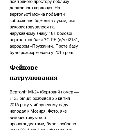
повітряного простору поблизу 
державного кордону». На 
вертольоті можна побачити 
зображення бджоли з луком, яке 
використовувалося на 
нарукавному знаку 181 бойової 
вертолітної бази ЗС РБ (в/ч 02181, 
аеродром «Пружани»). Проте базу 
було розформовано у 2015 році.
Фейкове 
патрулювання
Вертоліт Мі-24 (бортовий номер — 
«12» білий) розбився 25 квітня 
2016 року у яблуневому саду 
неподалік Мозиря. Фото, яке 
використовується 
пропагандистами, було зроблено 