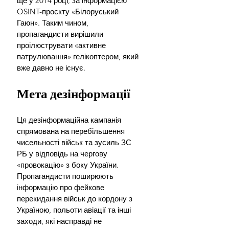
ще у 2014 році, за інформацією 
OSINT-проєкту «Білоруський 
Гаюн». Таким чином, 
пропагандисти вирішили 
проілюструвати «активне 
патрулювання» гелікоптером, який 
вже давно не існує.
Мета дезінформації
Ця дезінформаційна кампанія 
спрямована на перебільшення 
чисельності військ та зусиль ЗС 
РБ у відповідь на чергову 
«провокацію» з боку України. 
Пропагандисти поширюють 
інформацію про фейкове 
перекидання військ до кордону з 
Україною, польоти авіації та інші 
заходи, які насправді не 