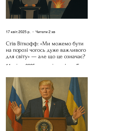
17 квіт. 2025 р.
Читати 2 хв
Стів Віткофф: «Ми можемо бути
на порозі чогось дуже важливого
для світу» — але що це означає?
14 квітня 2025 року , в інтерв’ю на Fox
News , спецпосланець Дональда
Трампа та бізнесмен Стів Віткофф
поділився враженнями після...