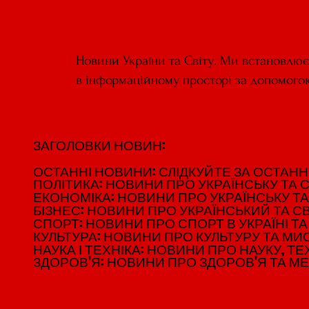
Новини України та Світу. Ми встановлю
в інформаційному просторі за допомого
ЗАГОЛОВКИ НОВИН:
ЗАГОЛОВКИ НОВИН:
ОСТАННІ НОВИНИ: СЛІДКУЙТЕ ЗА ОСТАННІМ
ОСТАННІ НОВИНИ: СЛІДКУЙТЕ ЗА ОСТАННІМ
ПОЛІТИКА: НОВИНИ ПРО УКРАЇНСЬКУ ТА С
ПОЛІТИКА: НОВИНИ ПРО УКРАЇНСЬКУ ТА С
ЕКОНОМІКА: НОВИНИ ПРО УКРАЇНСЬКУ ТА
ЕКОНОМІКА: НОВИНИ ПРО УКРАЇНСЬКУ ТА
БІЗНЕС: НОВИНИ ПРО УКРАЇНСЬКИЙ ТА СВ
БІЗНЕС: НОВИНИ ПРО УКРАЇНСЬКИЙ ТА СВ
СПОРТ: НОВИНИ ПРО СПОРТ В УКРАЇНІ ТА 
СПОРТ: НОВИНИ ПРО СПОРТ В УКРАЇНІ ТА 
КУЛЬТУРА: НОВИНИ ПРО КУЛЬТУРУ ТА МИСТ
КУЛЬТУРА: НОВИНИ ПРО КУЛЬТУРУ ТА МИСТ
НАУКА І ТЕХНІКА: НОВИНИ ПРО НАУКУ, ТЕХ
НАУКА І ТЕХНІКА: НОВИНИ ПРО НАУКУ, ТЕХ
ЗДОРОВ'Я: НОВИНИ ПРО ЗДОРОВ'Я ТА М
ЗДОРОВ'Я: НОВИНИ ПРО ЗДОРОВ'Я ТА М