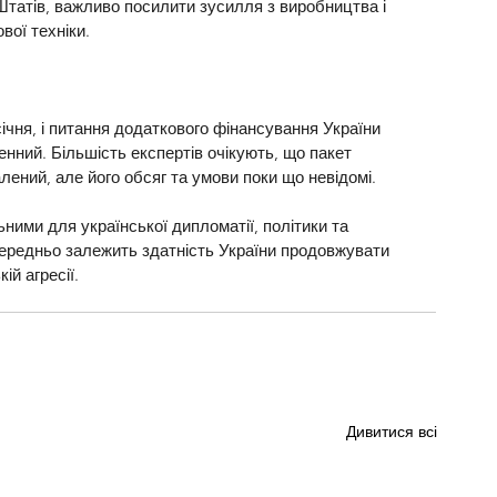
татів, важливо посилити зусилля з виробництва і 
вої техніки.
ічня, і питання додаткового фінансування України 
нний. Більшість експертів очікують, що пакет 
ений, але його обсяг та умови поки що невідомі.
ними для української дипломатії, політики та 
осередньо залежить здатність України продовжувати 
ій агресії.
Дивитися всі