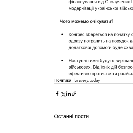
фінансування від Сполучених Ш
модернізації української військо
Чого можемо очікувати?
Конгрес збереться на початку с
одразу потрапить на порядок де
додаткової допомоги буде схвал
Наступні тижні будуть вирішаль
військових. Від їхніх дій безп
ефективно протистояти російськ
Політика | bravery.today
Останні пости