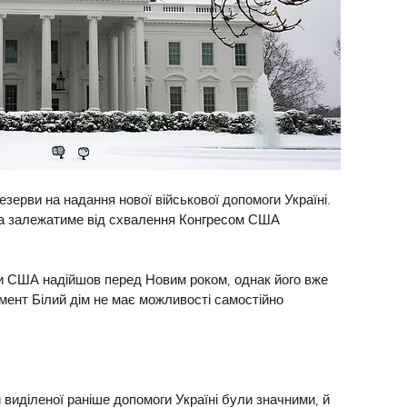
езерви на надання нової військової допомоги Україні. 
а залежатиме від схвалення Конгресом США 
и США надійшов перед Новим роком, однак його вже 
мент Білий дім не має можливості самостійно 
 виділеної раніше допомоги Україні були значними, й 