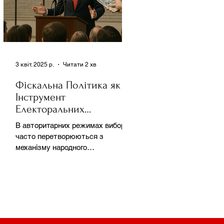
3 квіт. 2025 р.
Читати 2 хв
Фіскальна Політика як
Інструмент
Електоральних
Маніпуляцій в
В авторитарних режимах вибори
Автократіях
часто перетворюються з
механізму народного
волевиявлення на інструмент
утримання влади та
демонстрації...