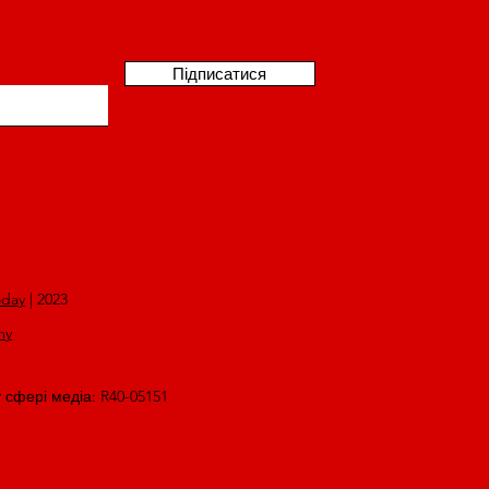
Підписатися
oday
| 2023
my
у сфері медіа: R40-05151