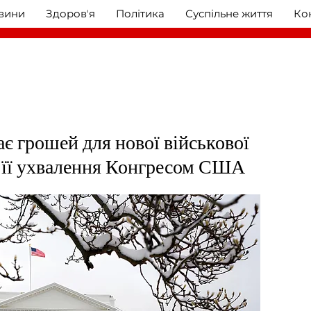
овини
Здоровʼя
Політика
Суспільне життя
Ко
ає грошей для нової військової
 її ухвалення Конгресом США