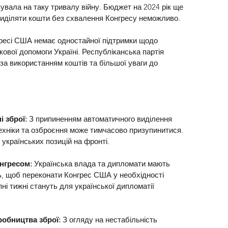
увала на таку тривалу війну. Бюджет на 2024 рік ще 
виділяти кошти без схвалення Конгресу неможливо.
ресі США немає одностайної підтримки щодо 
ової допомоги Україні. Республіканська партія 
за використанням коштів та більшої уваги до 
і зброї:
 З припиненням автоматичного виділення 
техніки та озброєння може тимчасово призупинитися. 
українських позицій на фронті.
нгресом: 
Українська влада та дипломати мають 
, щоб переконати Конгрес США у необхідності 
і тижні стануть для української дипломатії 
робництва зброї:
 З огляду на нестабільність 