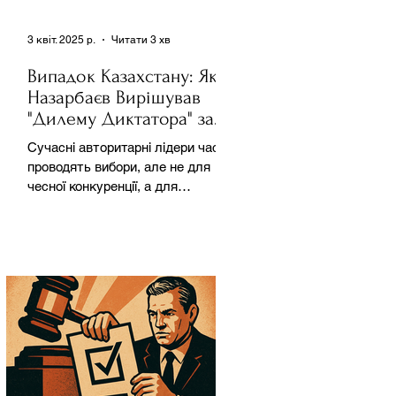
3 квіт. 2025 р.
Читати 3 хв
Випадок Казахстану: Як
Назарбаєв Вирішував
"Дилему Диктатора" за
Допомогою Ресурсів та
Сучасні авторитарні лідери часто
Партії
проводять вибори, але не для
чесної конкуренції, а для
зміцнення своєї влади. Як
пояснює Масаакі...