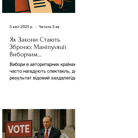
3 квіт. 2025 р.
Читати 3 хв
Як Закони Стають
Зброєю: Маніпуляції
Виборчим
Законодавством в
Вибори в авторитарних країнах
Автократіях
часто нагадують спектакль, де
результат відомий заздалегідь.
Замість чесної боротьби за владу,
вони...