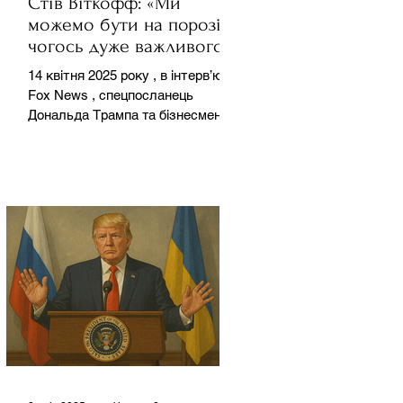
Стів Віткофф: «Ми
можемо бути на порозі
чогось дуже важливого
для світу» — але що це
14 квітня 2025 року , в інтерв’ю на
означає?
Fox News , спецпосланець
Дональда Трампа та бізнесмен
Стів Віткофф поділився
враженнями після...