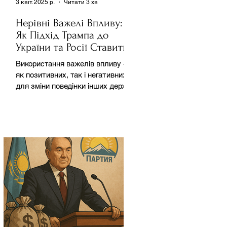
3 квіт. 2025 р.
Читати 3 хв
Нерівні Важелі Впливу:
Як Підхід Трампа до
України та Росії Ставить
під Сумнів Американську
Використання важелів впливу –
Держполітику
як позитивних, так і негативних –
для зміни поведінки інших держав
завжди було невід'ємною
частиною...