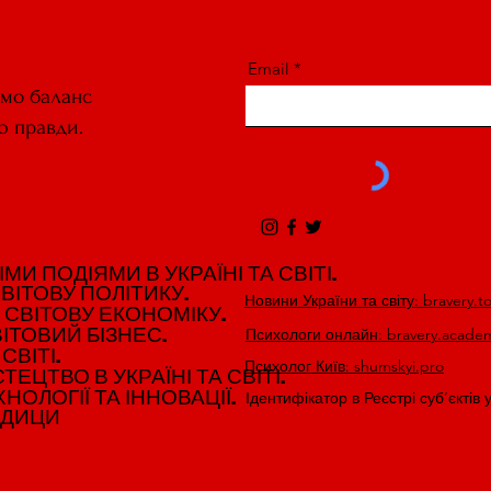
Email
ємо баланс
ю правди.
И ПОДІЯМИ В УКРАЇНІ ТА СВІТІ.
И ПОДІЯМИ В УКРАЇНІ ТА СВІТІ.
ВІТОВУ ПОЛІТИКУ.
ВІТОВУ ПОЛІТИКУ.
Новини України та світу: bravery.t
 СВІТОВУ ЕКОНОМІКУ.
 СВІТОВУ ЕКОНОМІКУ.
ІТОВИЙ БІЗНЕС.
ІТОВИЙ БІЗНЕС.
Психологи онлайн: bravery.acade
СВІТІ.
СВІТІ.
Психолог Київ: shumskyi.pro
ЕЦТВО В УКРАЇНІ ТА СВІТІ.
ЕЦТВО В УКРАЇНІ ТА СВІТІ.
НОЛОГІЇ ТА ІННОВАЦІЇ.
НОЛОГІЇ ТА ІННОВАЦІЇ.
Ідентифікатор в Реєстрі суб’єктів 
ЕДИЦИ
ЕДИЦИ