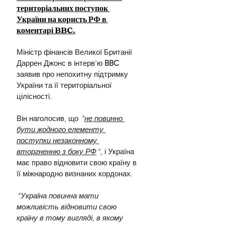
територіальних поступок 
України на користь РФ в 
коментарі BBC.
Міністр фінансів Великої Британії 
Даррен Джонс в інтерв'ю 
BBC 
заявив про непохитну підтримку 
України та її територіальної 
цілісності.
Він наголосив, що 
"
не повинно 
бути жодного елементу 
поступки незаконному 
вторгненню з боку РФ
",
 і Україна 
має право відновити свою країну в 
її міжнародно визнаних кордонах.
"Україна повинна мати 
можливість відновити свою 
країну в тому вигляді, в якому 