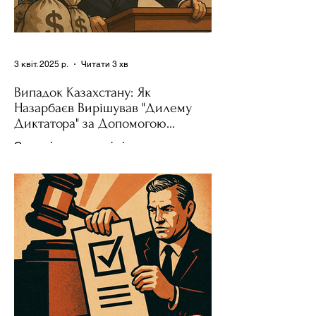
3 квіт. 2025 р.
Читати 3 хв
Випадок Казахстану: Як
Назарбаєв Вирішував "Дилему
Диктатора" за Допомогою
Ресурсів та Партії
Сучасні авторитарні лідери часто
проводять вибори, але не для чесної
конкуренції, а для зміцнення своєї
влади. Як пояснює Масаакі...