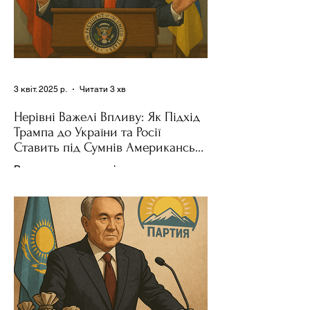
3 квіт. 2025 р.
Читати 3 хв
Нерівні Важелі Впливу: Як Підхід
Трампа до України та Росії
Ставить під Сумнів Американську
Держполітику
Використання важелів впливу – як
позитивних, так і негативних – для
зміни поведінки інших держав завжди
було невід'ємною частиною...