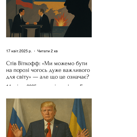
17 квіт. 2025 р.
Читати 2 хв
Стів Віткофф: «Ми можемо бути
на порозі чогось дуже важливого
для світу» — але що це означає?
14 квітня 2025 року , в інтерв’ю на Fox
News , спецпосланець Дональда
Трампа та бізнесмен Стів Віткофф
поділився враженнями після...