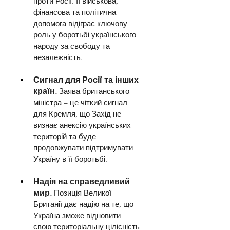
проти Росії. Її військова, 
фінансова та політична 
допомога відіграє ключову 
роль у боротьбі українського 
народу за свободу та 
незалежність.
Сигнал для Росії та інших 
країн. 
Заява британського 
міністра – це чіткий сигнал 
для Кремля, що Захід не 
визнає анексію українських 
територій та буде 
продовжувати підтримувати 
Україну в її боротьбі.
Надія на справедливий 
мир.
 Позиція Великої 
Британії дає надію на те, що 
Україна зможе відновити 
свою територіальну цілісність 