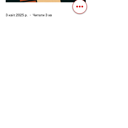
3 квіт. 2025 р.
Читати 3 хв
Як Закони Стають Зброєю:
Маніпуляції Виборчим
Законодавством в Автократіях
Вибори в авторитарних країнах часто
нагадують спектакль, де результат
відомий заздалегідь. Замість чесної
боротьби за владу, вони...