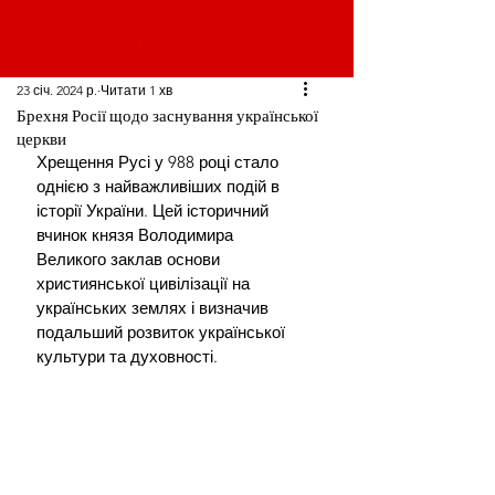
23 січ. 2024 р.
Читати 1 хв
Брехня Росії щодо заснування української
церкви
Хрещення Русі у 988 році стало 
однією з найважливіших подій в 
історії України. Цей історичний 
вчинок князя Володимира 
Великого заклав основи 
християнської цивілізації на 
українських землях і визначив 
подальший розвиток української 
культури та духовності.