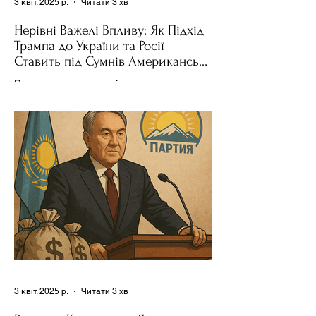
3 квіт. 2025 р.
Читати 3 хв
Нерівні Важелі Впливу: Як Підхід
Трампа до України та Росії
Ставить під Сумнів Американську
Держполітику
Використання важелів впливу – як
позитивних, так і негативних – для
зміни поведінки інших держав завжди
було невід'ємною частиною...
3 квіт. 2025 р.
Читати 3 хв