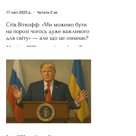
17 квіт. 2025 р.
Читати 2 хв
Стів Віткофф: «Ми можемо бути
на порозі чогось дуже важливого
для світу» — але що це означає?
14 квітня 2025 року , в інтерв’ю на Fox
News , спецпосланець Дональда
Трампа та бізнесмен Стів Віткофф
поділився враженнями після...