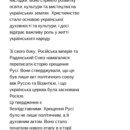
наслідки. Воно сприяло розвитку 
освіти, культури та мистецтва на 
українських землях. Християнство 
стало основою української 
духовності та культури, і досі 
відіграє важливу роль у житті 
українського народу.
Зі свого боку, Російська імперія та 
Радянський Союз намагалися 
переписати історію хрещення 
Русі. Вони стверджували, що це 
був лише акт політичного союзу 
між Руссю та Візантією, і що 
українська церква була заснована 
Росією.
Ці твердження є 
безпідставними. Хрещення Русі 
було не лише політичним, а й 
духовним актом. Воно стало 
початком нового етапу в історії 