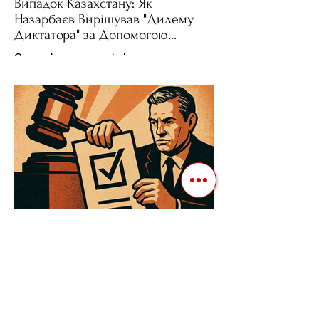
Випадок Казахстану: Як
Назарбаєв Вирішував "Дилему
Диктатора" за Допомогою
Ресурсів та Партії
Сучасні авторитарні лідери часто
проводять вибори, але не для чесної
конкуренції, а для зміцнення своєї
влади. Як пояснює Масаакі...
3 квіт. 2025 р.
Читати 3 хв
Як Закони Стають Зброєю:
Маніпуляції Виборчим