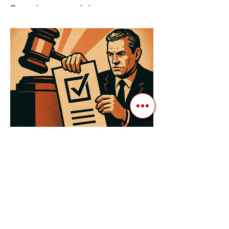
Ресурсів та Партії
Сучасні авторитарні лідери часто
проводять вибори, але не для чесної
конкуренції, а для зміцнення своєї
влади. Як пояснює Масаакі...
3 квіт. 2025 р.
Читати 3 хв
Як Закони Стають Зброєю:
Маніпуляції Виборчим
Законодавством в Автократіях
Вибори в авторитарних країнах часто
нагадують спектакль, де результат