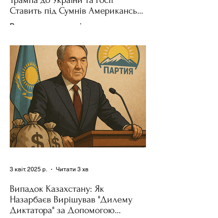
Трампа до України та Росії
Ставить під Сумнів Американську
Держполітику
Використання важелів впливу – як
позитивних, так і негативних – для
зміни поведінки інших держав завжди
було невід'ємною частиною...
3 квіт. 2025 р.
Читати 3 хв
Випадок Казахстану: Як
Назарбаєв Вирішував "Дилему
Диктатора" за Допомогою