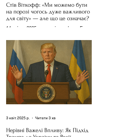
Стів Віткофф: «Ми можемо бути
на порозі чогось дуже важливого
для світу» — але що це означає?
14 квітня 2025 року , в інтерв’ю на Fox
News , спецпосланець Дональда
Трампа та бізнесмен Стів Віткофф
поділився враженнями після...
3 квіт. 2025 р.
Читати 3 хв
Нерівні Важелі Впливу: Як Підхід